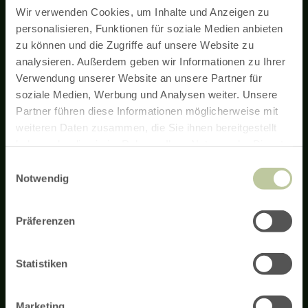
Wir verwenden Cookies, um Inhalte und Anzeigen zu
personalisieren, Funktionen für soziale Medien anbieten
zu können und die Zugriffe auf unsere Website zu
Newsletter
analysieren. Außerdem geben wir Informationen zu Ihrer
Verwendung unserer Website an unsere Partner für
soziale Medien, Werbung und Analysen weiter. Unsere
La newsletter Eifel vous informe régulièrement des nouveautés
concernant les randonnées pédestres et cyclistes dans l'Eifel,
Partner führen diese Informationen möglicherweise mit
les offres de vacances et les sites touristiques.
weiteren Daten zusammen, die Sie ihnen bereitgestellt
haben oder die sie im Rahmen Ihrer Nutzung der Dienste
gesammelt haben.
Inscription à la newsletter
Einwilligungsauswahl
Notwendig
Präferenzen
Remarque concernant le financement
AGB
Impressum
Politique de confidentialité
Accessibilité
Connexion hôte
Statistiken
Contact
Service & Infos
Heures d'ouverture
Arrivée
Commander des brochures
Réserver des expériences
Presse
Marketing