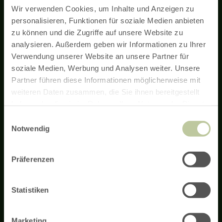
Wir verwenden Cookies, um Inhalte und Anzeigen zu
personalisieren, Funktionen für soziale Medien anbieten
zu können und die Zugriffe auf unsere Website zu
Newsletter
analysieren. Außerdem geben wir Informationen zu Ihrer
Verwendung unserer Website an unsere Partner für
soziale Medien, Werbung und Analysen weiter. Unsere
La newsletter Eifel vous informe régulièrement des nouveautés
concernant les randonnées pédestres et cyclistes dans l'Eifel,
Partner führen diese Informationen möglicherweise mit
les offres de vacances et les sites touristiques.
weiteren Daten zusammen, die Sie ihnen bereitgestellt
haben oder die sie im Rahmen Ihrer Nutzung der Dienste
gesammelt haben.
Inscription à la newsletter
Einwilligungsauswahl
Notwendig
Präferenzen
Remarque concernant le financement
AGB
Impressum
Politique de confidentialité
Accessibilité
Connexion hôte
Statistiken
Contact
Service & Infos
Heures d'ouverture
Arrivée
Commander des brochures
Réserver des expériences
Presse
Marketing