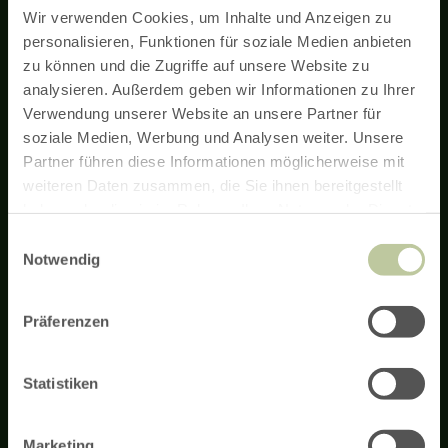
Wir verwenden Cookies, um Inhalte und Anzeigen zu
personalisieren, Funktionen für soziale Medien anbieten
zu können und die Zugriffe auf unsere Website zu
Nieuwsbrief
analysieren. Außerdem geben wir Informationen zu Ihrer
Verwendung unserer Website an unsere Partner für
soziale Medien, Werbung und Analysen weiter. Unsere
Met de Eifel-nieuwsbrief ontvangt u regelmatig nieuws over
wandelen en fietsen in de Eifel, vakantieaanbiedingen en
Partner führen diese Informationen möglicherweise mit
bezienswaardigheden.
weiteren Daten zusammen, die Sie ihnen bereitgestellt
haben oder die sie im Rahmen Ihrer Nutzung der Dienste
gesammelt haben.
Aanmelden voor nieuwsbrief
Einwilligungsauswahl
Notwendig
Präferenzen
Subsidie-informatie
AGB
Impressum
Privacyverklaring
Toegankelijkheid
Gastheer Login
Contact
Service & informatie
Statistiken
Openingstijden
Aankomst
Brochures bestellen
Ticketshop
Nieuws
Marketing