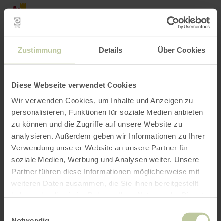
Retour
Aller au contenu principal
Aller à la recherche
Aller à la navigation principa
Aller au pied de page
à
la
RÉSERVER
RECHERCHE
MENU
page
d'accueil
L'offre de loisirs listée ci-dessous a été publiée
Zustimmung
Details
Über Cookies
par le prestataire Touristik GmbH Gerolsteiner
Land sur la plateforme de réservation Regiondo.
Le prestataire Touristik GmbH Gerolsteiner Land
Diese Webseite verwendet Cookies
est seul responsable du contenu.
Wir verwenden Cookies, um Inhalte und Anzeigen zu
personalisieren, Funktionen für soziale Medien anbieten
zu können und die Zugriffe auf unsere Website zu
analysieren. Außerdem geben wir Informationen zu Ihrer
Verwendung unserer Website an unsere Partner für
soziale Medien, Werbung und Analysen weiter. Unsere
Partner führen diese Informationen möglicherweise mit
weiteren Daten zusammen, die Sie ihnen bereitgestellt
haben oder die sie im Rahmen Ihrer Nutzung der Dienste
gesammelt haben.
Einwilligungsauswahl
Notwendig