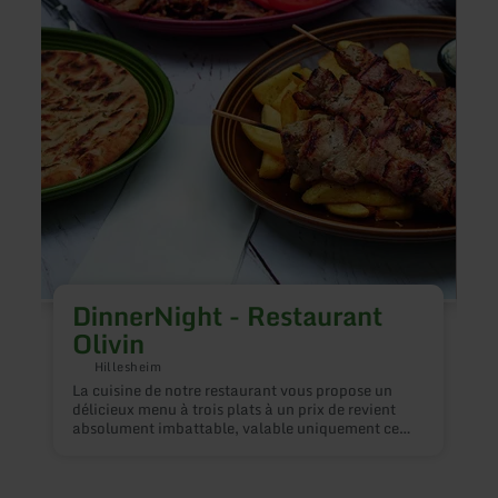
sur
sur
:
:
DinnerNight
07.11
-
BLU
Restaurant
THE
Olivin
-
AUS
DinnerNight - Restaurant
Olivin
Hillesheim
La cuisine de notre restaurant vous propose un
délicieux menu à trois plats à un prix de revient
D
absolument imbattable, valable uniquement ce
r
soir-là. Réjouissez-vous d'ores et déjà de vivre un
r
véritable moment de plaisir gustatif avec diverses
m
spécialités culinaires.