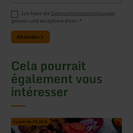
Ich habe die
Datenschutzbestimmungen
gelesen und akzeptiere diese.
*
Absenden
Cela pourrait
également vous
intéresser
en
en
à partir de 39,00 €
à pa
savoir
savoir
plus
plus