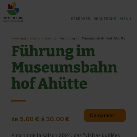
Retour
Aller au contenu principal
Aller à la recherche
Aller à la navigation principa
Aller au pied de page
à
la
RÉSERVER
RECHERCHE
MENU
page
d'accueil
www.gerolsteiner-land.de
Führung im Museumsbahnhof Ahütte
Führung im
Museumsbahn
hof Ahütte
Demandes
de 5,00 € à 10,00 €
A partir de la saison 2024, des "visites guidées