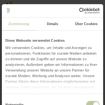
Retour
Aller au contenu principal
Aller à la recherche
Aller à la navigation principa
Aller au pied de page
à
la
RÉSERVER
RECHERCHE
MENU
page
d'accueil
L'offre de loisirs listée ci-dessous a été publiée
Zustimmung
Details
Über Cookies
par le prestataire Touristik GmbH Gerolsteiner
Land sur la plateforme de réservation Regiondo.
Le prestataire Touristik GmbH Gerolsteiner Land
Diese Webseite verwendet Cookies
est seul responsable du contenu.
Wir verwenden Cookies, um Inhalte und Anzeigen zu
personalisieren, Funktionen für soziale Medien anbieten
zu können und die Zugriffe auf unsere Website zu
analysieren. Außerdem geben wir Informationen zu Ihrer
Verwendung unserer Website an unsere Partner für
soziale Medien, Werbung und Analysen weiter. Unsere
Partner führen diese Informationen möglicherweise mit
weiteren Daten zusammen, die Sie ihnen bereitgestellt
haben oder die sie im Rahmen Ihrer Nutzung der Dienste
gesammelt haben.
Einwilligungsauswahl
Notwendig