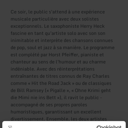
Ce soir, le public s'attend à une expérience
musicale particulière avec deux solistes
exceptionnels. Le saxophoniste Herry Heck
fascine en tant qu'artiste solo avec son son
inimitable et interprète des chansons connues
de pop, soul et jazz à sa manière. Le programme
est complété par Horst Pfeiffer, pianiste et
chanteur au sens de l'humour et au charme
indéniable. Avec des réinterprétations
entraînantes de titres connus de Ray Charles
comme « Hit the Road Jack » ou de classiques
de Bill Ramsey (« Pigalle », « Ohne Krimi geht
die Mimi nie ins Bett »), il ravit le public -
accompagné de ses propres paroles
humoristiques, garantissant un excellent
divertissement. Ensemble, les deux artistes
garantissent une soirée pleine de qualité