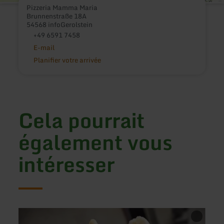
Pizzeria Mamma Maria
Brunnenstraße 18A
54568 infoGerolstein
+49 6591 7458
E-mail
Planifier votre arrivée
Cela pourrait
également vous
intéresser
en
en
savoir
savoir