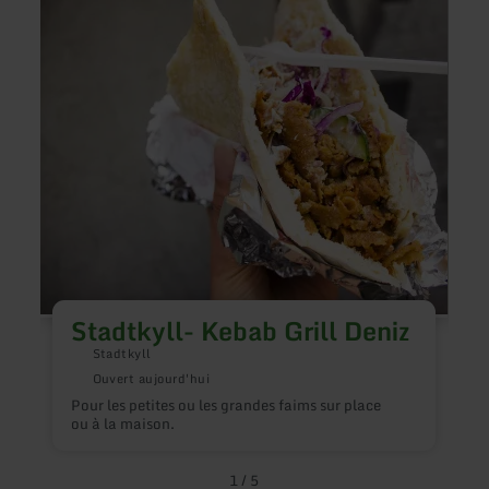
plus
plus
sur
sur
:
:
Stadtkyll-
Pelm
Kebab
-
Grill
Forst
Deniz
Kasse
Stadtkyll- Kebab Grill Deniz
Stadtkyll
Ouvert aujourd'hui
Pour les petites ou les grandes faims sur place
C
ou à la maison.
e
1
/
5