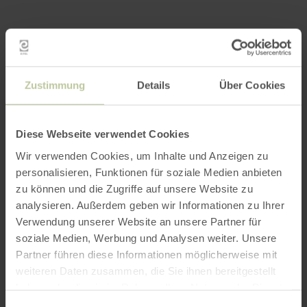
Plus
d'informations
Zustimmung
Details
Über Cookies
Diese Webseite verwendet Cookies
Heures d'ouverture
Wir verwenden Cookies, um Inhalte und Anzeigen zu
personalisieren, Funktionen für soziale Medien anbieten
Caractéristiques / Particularités
zu können und die Zugriffe auf unsere Website zu
analysieren. Außerdem geben wir Informationen zu Ihrer
Catégories
Verwendung unserer Website an unsere Partner für
soziale Medien, Werbung und Analysen weiter. Unsere
Nombre de places
Partner führen diese Informationen möglicherweise mit
weiteren Daten zusammen, die Sie ihnen bereitgestellt
haben oder die sie im Rahmen Ihrer Nutzung der Dienste
gesammelt haben.