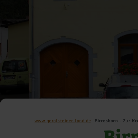
www.gerolsteiner-land.de
Birresborn - Zur K
Bir