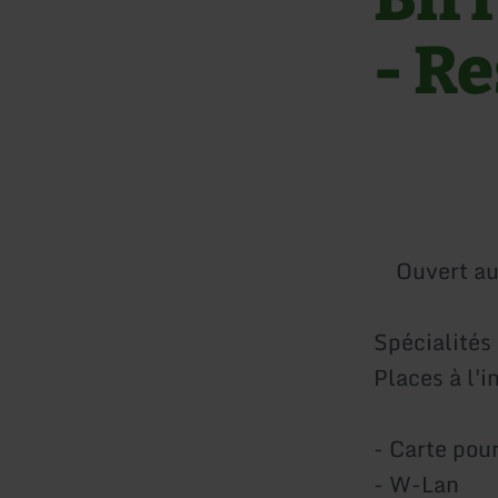
- R
Ouvert au
Spécialités 
Places à l'i
- Carte pou
- W-Lan