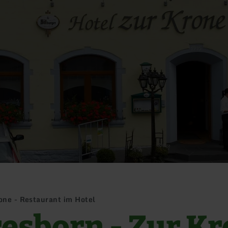
rone - Restaurant im Hotel
resborn - Zur K