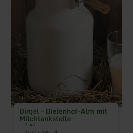
mit
Wang
Milchtankstelle
Lai
N
v
p
a
l
Birgel - Bielenhof-Alm mit
e
d
Milchtankstelle
p
Birgel
Ouvert aujourd'hui