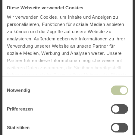
Diese Webseite verwendet Cookies
Wir verwenden Cookies, um Inhalte und Anzeigen zu
personalisieren, Funktionen für soziale Medien anbieten
zu können und die Zugriffe auf unsere Website zu
Heures d'ouverture
analysieren. Außerdem geben wir Informationen zu Ihrer
Verwendung unserer Website an unsere Partner für
Caractéristiques / Particularités
soziale Medien, Werbung und Analysen weiter. Unsere
Partner führen diese Informationen möglicherweise mit
Catégories
weiteren Daten zusammen, die Sie ihnen bereitgestellt
haben oder die sie im Rahmen Ihrer Nutzung der Dienste
Nombre de places
gesammelt haben.
Einwilligungsauswahl
Notwendig
Impressions
Präferenzen
Statistiken