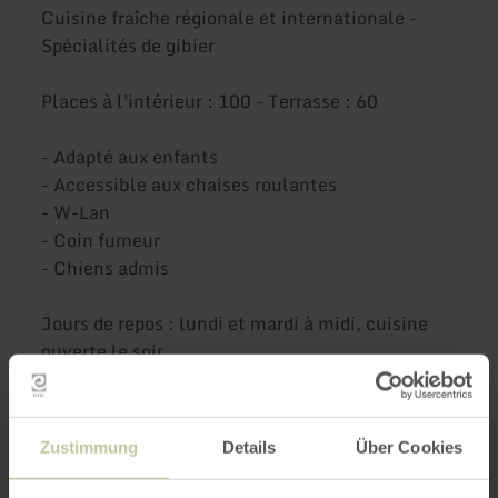
Cuisine fraîche régionale et internationale -
Spécialités de gibier
Places à l'intérieur : 100 - Terrasse : 60
- Adapté aux enfants
- Accessible aux chaises roulantes
- W-Lan
- Coin fumeur
- Chiens admis
Jours de repos : lundi et mardi à midi, cuisine
ouverte le soir.
Plus
Zustimmung
Details
Über Cookies
d'informations