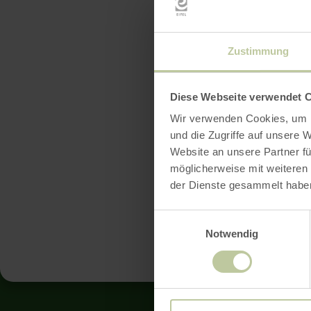
Zustimmung
Diese Webseite verwendet 
Wir verwenden Cookies, um I
De nombreux
und die Zugriffe auf unsere 
Website an unsere Partner fü
pourras déc
möglicherweise mit weiteren
der Dienste gesammelt habe
Suis les tr
Einwilligungsauswahl
Notwendig