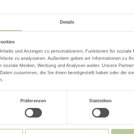
Traces d'animau
Details
Français
Cookies
nhalte und Anzeigen zu personalisieren, Funktionen für soziale
 animaux vivent dans la forêt. Avec un peu de 
Website zu analysieren. Außerdem geben wir Informationen zu I
r soziale Medien, Werbung und Analysen weiter. Unsere Partner
ouvrir leurs traces dans la terre humide.
 Daten zusammen, die Sie ihnen bereitgestellt haben oder die s
n.
aces d'animaux ! À quel animal penses-tu qu'ell
Präferenzen
Statistiken