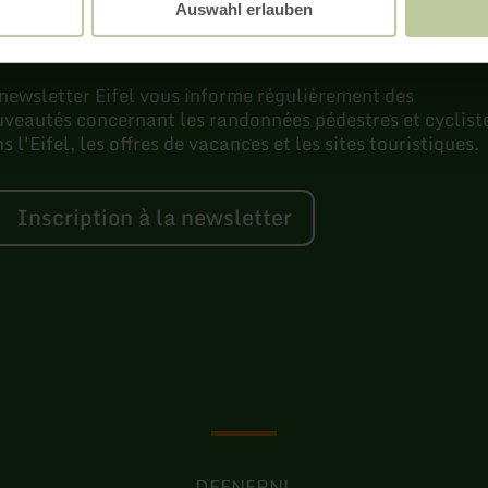
Newsletter
Auswahl erlauben
newsletter Eifel vous informe régulièrement des
veautés concernant les randonnées pédestres et cyclist
s l'Eifel, les offres de vacances et les sites touristiques.
Inscription à la newsletter
DE
EN
FR
NL