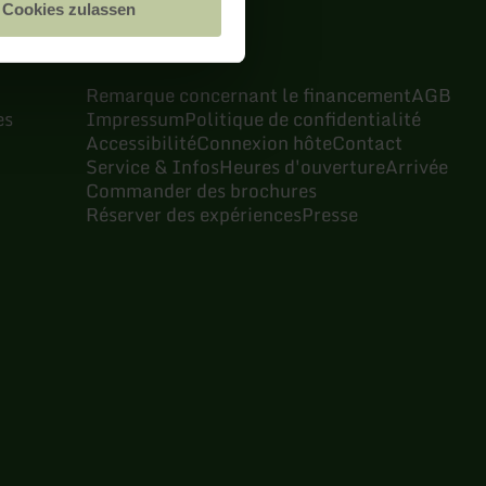
Cookies zulassen
Remarque concernant le financement
AGB
es
Impressum
Politique de confidentialité
Accessibilité
Connexion hôte
Contact
Service & Infos
Heures d'ouverture
Arrivée
Commander des brochures
Réserver des expériences
Presse