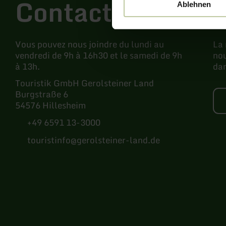
Contact
Ablehnen
Vous pouvez nous joindre du lundi au
La 
vendredi de 9h à 16h30 et le samedi de 9h
nou
à 13h.
dan
Touristik GmbH Gerolsteiner Land
Burgstraße 6
54576 Hillesheim
+49 6591 13-3000
touristinfo@gerolsteiner-land.de
Facebook
Instagram
Pinterest
YouTube