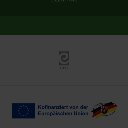
Eifel Tourismus
Kofinanziert von der EU
Landeswappen Rhei