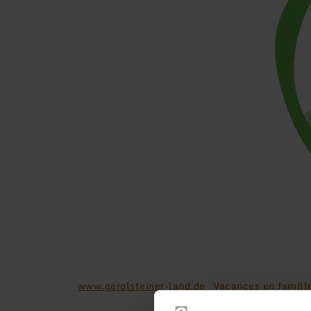
www.gerolsteiner-land.de
Vacances en famill