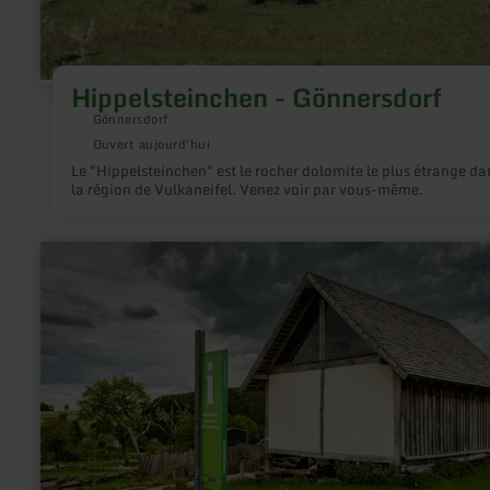
Hippelsteinchen - Gönnersdorf
Gönnersdorf
Ouvert aujourd'hui
Le "Hippelsteinchen" est le rocher dolomite le plus étrange da
la région de Vulkaneifel. Venez voir par vous-même.
en
savoir
plus
sur
:
Infopunkt
römische
Villenanlage,
Duppach-
Weiermühle