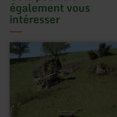
également vous
intéresser
en
savoir
plus
sur
:
Hippelsteinchen
-
Gönnersdorf