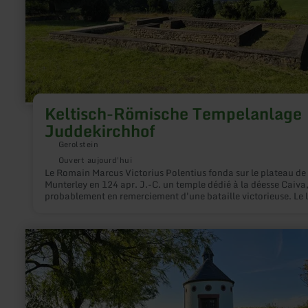
Keltisch-Römische Tempelanlage
Juddekirchhof
Gerolstein
Ouvert aujourd'hui
Le Romain Marcus Victorius Polentius fonda sur le plateau de
Munterley en 124 apr. J.-C. un temple dédié à la déesse Caiva
probablement en remerciement d'une bataille victorieuse. Le l
culte est aujourd'hui populairement appelé "Juddekirchhof". 
nom vient de "Joddekirchhoff", c'est-à-dire "cour autour de l'
(sanctuaire) des Jodd", où "Jodd" est synonyme de "patine
en
baptismale". Les matronnes celtiques avaient à peu près les 
savoir
fonctions que les patines de baptême catholiques.
plus
sur
:
Kapelle
Wahlhausen