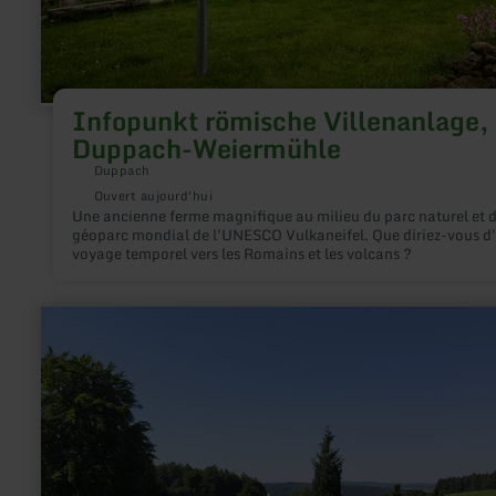
Infopunkt römische Villenanlage,
Duppach-Weiermühle
Duppach
Ouvert aujourd'hui
Une ancienne ferme magnifique au milieu du parc naturel et 
géoparc mondial de l'UNESCO Vulkaneifel. Que diriez-vous d
voyage temporel vers les Romains et les volcans ?
en
savoir
plus
sur
:
Keltisch-
Römische
Tempelanlage
Juddekirchhof