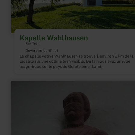
Kapelle Wahlhausen
Steffeln
Ouvert aujourd'hui
La chapelle votive Wahlhausen se trouve à environ 1 km de la
localité sur une colline bien visible. De là, vous avez unevue
magnifique sur le pays de Gerolsteiner Land.
en
savoir
plus
sur
:
Hubertus
Kapelle
-
Stadtkyll/Niederkyll