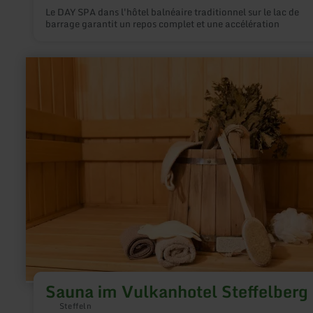
Le DAY SPA dans l'hôtel balnéaire traditionnel sur le lac de
barrage garantit un repos complet et une accélération
en
savoir
plus
sur
:
Sauna
im
Vulkanhotel
Steffelberg
Sauna im Vulkanhotel Steffelberg
Steffeln