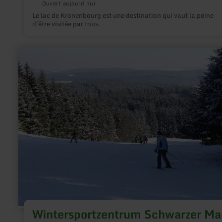
Ouvert aujourd'hui
Le lac de Kronenbourg est une destination qui vaut la peine
d'être visitée par tous.
en
savoir
plus
sur
:
Wintersportzentrum
Schwarzer
Mann
Wintersportzentrum Schwarzer M