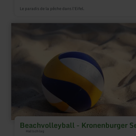
Le paradis de la pêche dans l'Eifel.
en
savoir
plus
sur
:
Beachvolleyball
-
Kronenburger
See
Beachvolleyball - Kronenburger S
Hallschlag