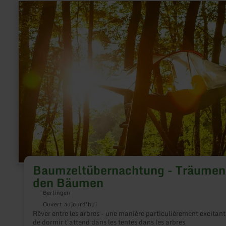
en
savoir
plus
sur
:
Baumzeltübernachtung
-
Träumen
in
den
Bäumen
Baumzeltübernachtung - Träumen 
den Bäumen
Berlingen
Ouvert aujourd'hui
Rêver entre les arbres - une manière particulièrement excitant
de dormir t'attend dans les tentes dans les arbres