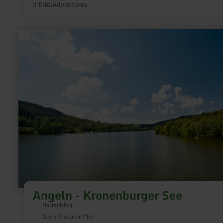
d'EifelAdventures.
en
savoir
plus
sur
:
Angeln
-
Kronenburger
See
Angeln - Kronenburger See
Hallschlag
Ouvert aujourd'hui