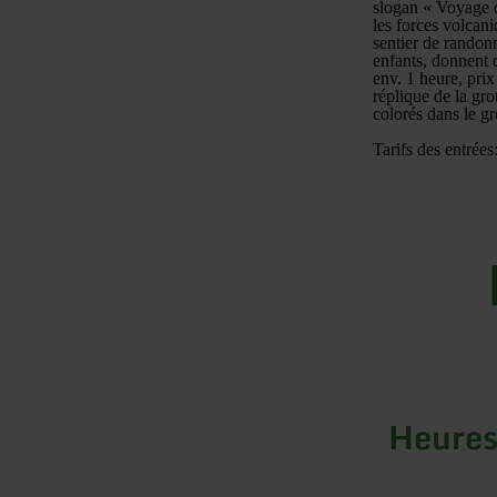
slogan « Voyage da
les forces volcan
sentier de randon
enfants, donnent 
env. 1 heure, prix
réplique de la grot
colorés dans le gr
Tarifs des entrées
Heures