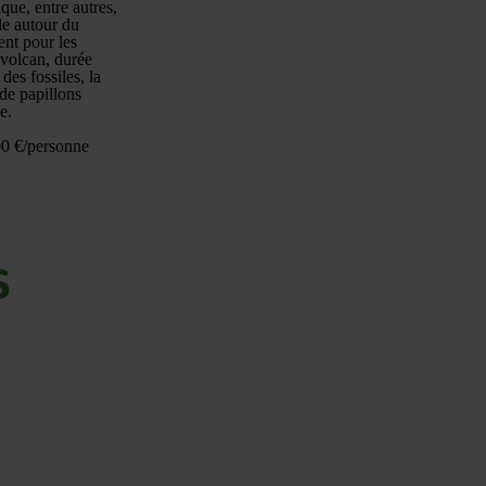
que, entre autres,
le autour du
ent pour les
 volcan, durée
des fossiles, la
 de papillons
e.
,00 €/personne
s