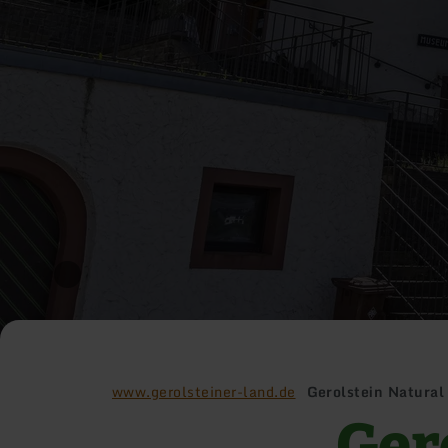
www.gerolsteiner-land.de
Gerolstein Natural 
Ger