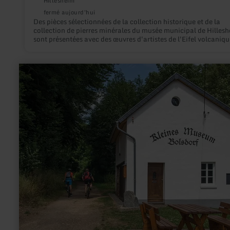
Hillesheim
fermé aujourd'hui
Des pièces sélectionnées de la collection historique et de la
collection de pierres minérales du musée municipal de Hilles
sont présentées avec des œuvres d'artistes de l'Eifel volcaniqu
en
savoir
plus
sur
:
Kleines
Museum
Bolsdorf