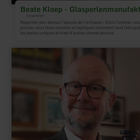
Beate Kloep - Glasperlenmanufak
Lissendorf
Regarder par-dessus l'épaule de l'artisane : Dans l'atelier, vo
pouvez vous faire montrer et expliquer comment sont fabriqu
les perles uniques et bien d'autres choses encore.
en
savoir
plus
sur
:
Ralf
Kramp
-
Krimibuch-
Autor,
Karikaturist,
Verlagschef