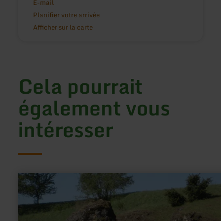
E-mail
Planifier votre arrivée
Afficher sur la carte
Cela pourrait
également vous
intéresser
en
savoir
plus
sur
:
Hippelsteinchen