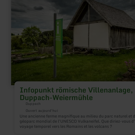
plus
sur
:
Infopunkt
römische
Villenanlage,
Duppach-
Weiermühle
Infopunkt römische Villenanlage,
Duppach-Weiermühle
Duppach
Ouvert aujourd'hui
Une ancienne ferme magnifique au milieu du parc naturel et 
géoparc mondial de l'UNESCO Vulkaneifel. Que diriez-vous d
voyage temporel vers les Romains et les volcans ?