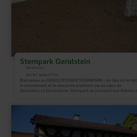
Sternpark Gerolstein
Gerolstein
Ouvert aujourd'hui
Bienvenue au GEROLSTEINER STERNPARK – un lieu où la nat
le mouvement et la rencontre prennent vie au cœur de
Gerolstein.Le Gerolsteiner Sternpark se consacre aux thèmes d
nature, de la santé, de la durabilité et de l'eau – et les rend
expérimentables de manière diverse et inspirante.
en
savoir
plus
sur
:
Mühlenführung
-