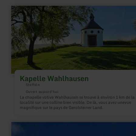
en
savoir
plus
sur
:
Kapelle
Wahlhausen
Kapelle Wahlhausen
Steffeln
Ouvert aujourd'hui
La chapelle votive Wahlhausen se trouve à environ 1 km de la
localité sur une colline bien visible. De là, vous avez unevue
magnifique sur le pays de Gerolsteiner Land.
en
savoir
plus