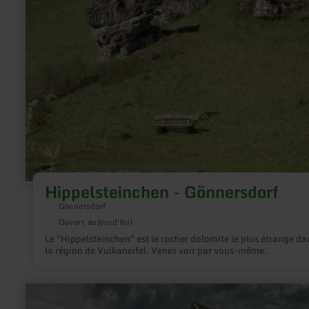
-
Gönnersdorf
Hippelsteinchen - Gönnersdorf
Gönnersdorf
Ouvert aujourd'hui
Le "Hippelsteinchen" est le rocher dolomite le plus étrange da
la région de Vulkaneifel. Venez voir par vous-même.
en
savoir