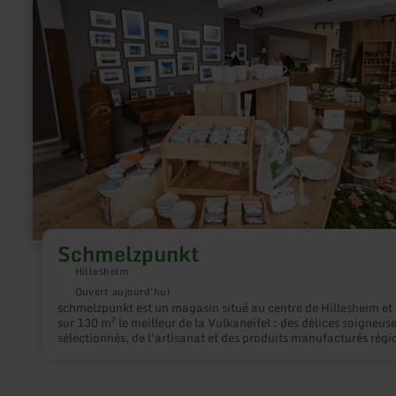
sur
:
Schmelzpunkt
Schmelzpunkt
Hillesheim
Ouvert aujourd'hui
schmelzpunkt est un magasin situé au centre de Hillesheim et 
sur 130 m² le meilleur de la Vulkaneifel : des délices soigneu
sélectionnés, de l'artisanat et des produits manufacturés rég
En tant que partenaire du réseau « Von Hier – Vulkaneifel », le
magasin regroupe les produits de nombreux producteurs régi
: de la bière artisanale de l'Eifel aux bougies fabriquées maiso