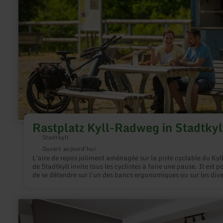
Rastplatz
Kyll-
Radweg
in
Stadtkyll
Rastplatz Kyll-Radweg in Stadtkyl
Stadtkyll
Ouvert aujourd'hui
L'aire de repos joliment aménagée sur la piste cyclable du Kyll
de Stadtkyll invite tous les cyclistes à faire une pause. Il est p
de se détendre sur l'un des bancs ergonomiques ou sur les dive
autres sièges. En cas de pluie, il est possible de s'abriter dans 
ancien wagon de train. Là aussi, le wagon est équipé de tables
bancs. La petite maison avec des toilettes à compost éconlog
en
peut être utilisée par tous les visiteurs.Le centre de Stadtkyll et
savoir
gastronomie locale ne sont qu'à quelques minutes.
plus