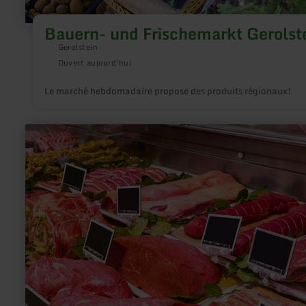
Bauern- und Frischemarkt Gerolst
Gerolstein
Ouvert aujourd'hui
Le marché hebdomadaire propose des produits régionaux!
en
savoir
plus
sur
:
Metzgerei
Juchems,
Stadtkyll