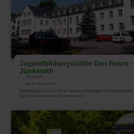
Jugendbildungsstätte Don Bosco -
Jünkerath
Jünkerath
Ouvert aujourd'hui
Auberge pour les loisirs en famille, les chœurs & les orchestres
Ici, les pèlerins sont les bienvenus !
en
savoir
plus
sur
: