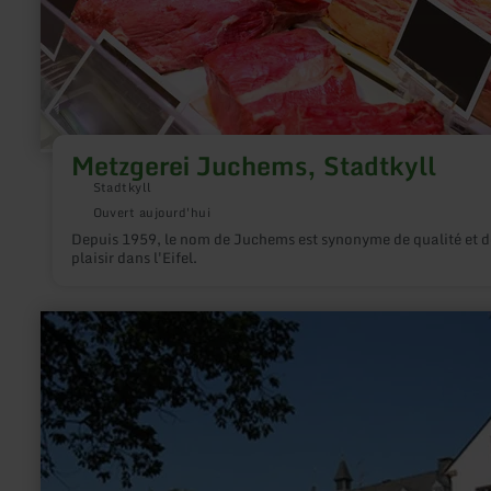
Metzgerei Juchems, Stadtkyll
Stadtkyll
Ouvert aujourd'hui
Depuis 1959, le nom de Juchems est synonyme de qualité et d
plaisir dans l'Eifel.
en
savoir
plus
sur
:
Jugendbildungsstätte
Don
Bosco
-
Jünkerath