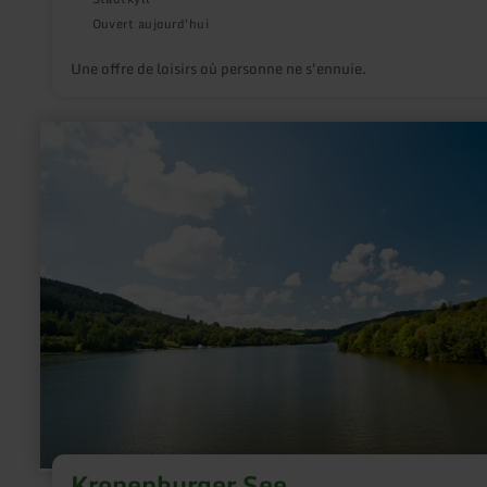
Ouvert aujourd'hui
Une offre de loisirs où personne ne s'ennuie.
en
savoir
plus
sur
:
Kronenburger
See
Kronenburger See