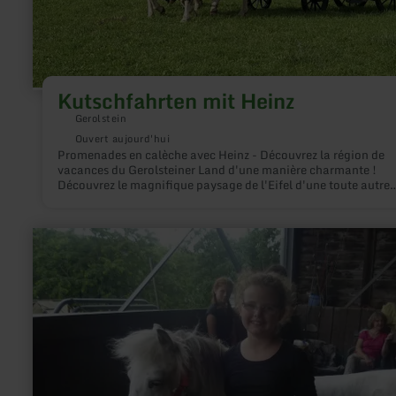
Kutschfahrten mit Heinz
Gerolstein
Ouvert aujourd'hui
Promenades en calèche avec Heinz - Découvrez la région de
vacances du Gerolsteiner Land d'une manière charmante !
Découvrez le magnifique paysage de l'Eifel d'une toute autre
manière - lors d'une agréable promenade en calèche ! Que ce 
travers des forêts idylliques, le long de prairies verdoyantes o
charmants villages, cette manière détendue de découvrir la r
en
est parfaite pour les familles, les couples et les amoureux de l
savoir
nature.
plus
sur
:
Reiten
im
Eifel-
Reitzentrum
Lissendorf