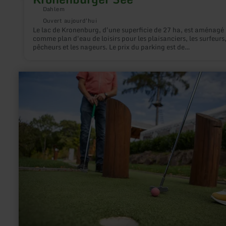
Dahlem
Ouvert aujourd'hui
Le lac de Kronenburg, d'une superficie de 27 ha, est aménagé
comme plan d'eau de loisirs pour les plaisanciers, les surfeurs,
pêcheurs et les nageurs. Le prix du parking est de
4,00€/jour/véhicule, il faut prendre le ticket correspondant à
l'horodateur.
en
savoir
plus
sur
:
Adventure-
Minigolf
-
Natur,
Sport
&amp;
Abenteuer