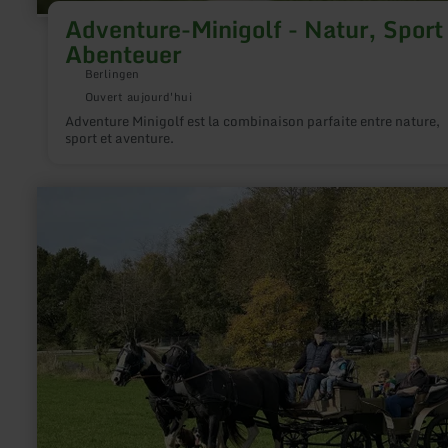
Adventure-Minigolf - Natur, Sport
Abenteuer
Berlingen
Ouvert aujourd'hui
Adventure Minigolf est la combinaison parfaite entre nature,
sport et aventure.
en
savoir
plus
sur
:
Kutschfahrten
mit
Heinz