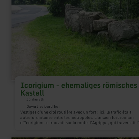
-
ehemaliges
römisches
Kastell
Icorigium - ehemaliges römisches
Kastell
Jünkerath
Ouvert aujourd'hui
Vestiges d'une cité routière avec un fort : ici, le trafic était
autrefois intense entre les métropoles. L'ancien fort romain
d'Icorigium se trouvait sur la route d'Agrippa, qui traversait l'
de Cologne à Trèves.