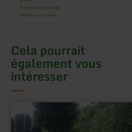
E-mail
Planifier votre arrivée
Afficher sur la carte
Cela pourrait
également vous
intéresser
en
savoir
plus
sur
:
Icorigium