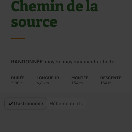
Chemin de la
source
Type
Difficulté:
RANDONNÉE
-
moyen, moyennement difficile
de
circuit:
DURÉE
LONGUEUR
MONTÉE
DESCENTE
2:00 h
6,6 km
154 m
154 m
Gastronomie
Hébergements