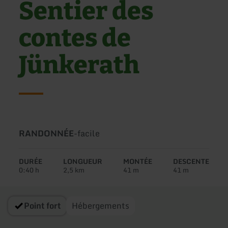
Sentier des
contes de
Jünkerath
Type
Difficulté:
RANDONNÉE
-
facile
de
circuit:
DURÉE
LONGUEUR
MONTÉE
DESCENTE
0:40 h
2,5 km
41 m
41 m
Point fort
Hébergements