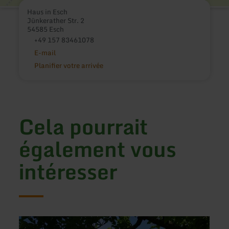
Haus in Esch
Jünkerather Str. 2
54585 Esch
+49 157 83461078
E-mail
Planifier votre arrivée
Cela pourrait
également vous
intéresser
en
en
savoir
savoir