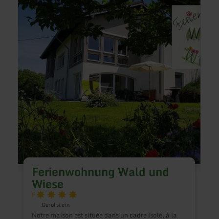
plus
plus
sur
sur
:
:
Ferienwohnung
Wolff
Wald
Outdo
und
Resta
Wiese
B
l
Ferienwohnung Wald und
l
Nature
Wiese
p
F
l
s
Gerolstein
v
Notre maison est située dans un cadre isolé, à la