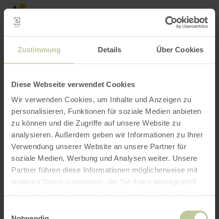
Terug
Ga naar de hoofdinhoud
Ga naar de zoekfunctie
Ga naar de hoofdnavigatie
Ga naar de voettekst
naar
de
BOEKEN
ZOEKEN
MENU
startpagina
Het onderstaande vrijetijdsaanbod is door de
Zustimmung
Details
Über Cookies
aanbieder Touristik GmbH Gerolsteiner Land op
het boekingsplatform Regiondo geplaatst. De
aanbieder Touristik GmbH Gerolsteiner Land is
Diese Webseite verwendet Cookies
als enige verantwoordelijk voor de inhoud.
Wir verwenden Cookies, um Inhalte und Anzeigen zu
personalisieren, Funktionen für soziale Medien anbieten
zu können und die Zugriffe auf unsere Website zu
analysieren. Außerdem geben wir Informationen zu Ihrer
Verwendung unserer Website an unsere Partner für
soziale Medien, Werbung und Analysen weiter. Unsere
Partner führen diese Informationen möglicherweise mit
weiteren Daten zusammen, die Sie ihnen bereitgestellt
haben oder die sie im Rahmen Ihrer Nutzung der Dienste
gesammelt haben.
Einwilligungsauswahl
Notwendig