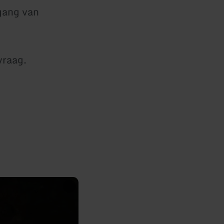
gang van
vraag.