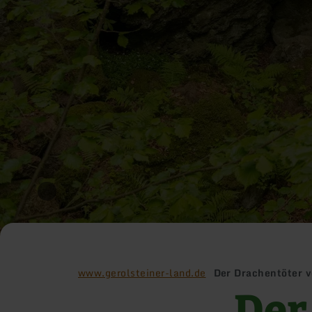
www.gerolsteiner-land.de
Der Drachentöter v
Der