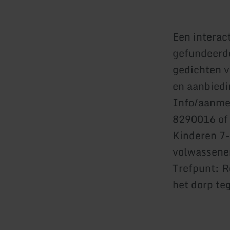
Een interac
gefundeerde
gedichten v
en aanbied
Info/aanmel
8290016 of
Kinderen 7-1
volwassenen
Trefpunt: R
het dorp te