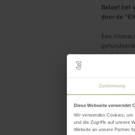
Beleef het 
door de "Eif
Een interac
gefundeerde
gedichten va
Een kijkje i
gelegenheid
Zustimmung
tot eind se
vergeten vi
Diese Webseite verwendet 
molensteen-
Wir verwenden Cookies, um I
uit de berg
und die Zugriffe auf unsere 
Website an unsere Partner fü
ontstaan - 