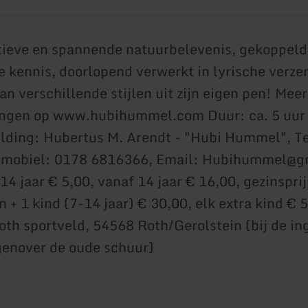
tieve en spannende natuurbelevenis, gekoppeld
 kennis, doorlopend verwerkt in lyrische verze
an verschillende stijlen uit zijn eigen pen! Mee
ingen op www.hubihummel.com Duur: ca. 5 uur
ding: Hubertus M. Arendt - "Hubi Hummel", Te
 mobiel: 0178 6816366, Email: Hubihummel@gm
4 jaar € 5,00, vanaf 14 jaar € 16,00, gezinsprij
 + 1 kind (7-14 jaar) € 30,00, elk extra kind € 
oth sportveld, 54568 Roth/Gerolstein (bij de i
genover de oude schuur)