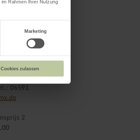
ie im Rahmen Ihrer Nutzung
m
Marketing
Cookies zulassen
el.: 06591
mx.de
nsprijs 2
5,00