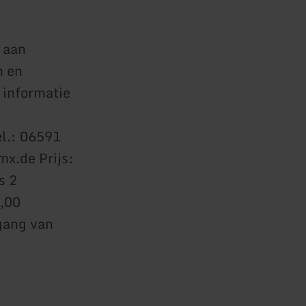
 aan
n en
r informatie
l.: 06591
x.de Prijs:
s 2
5,00
ngang van