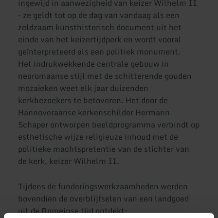
ingewijd in aanwezigheid van keizer Wilhelm II
– ze geldt tot op de dag van vandaag als een
zeldzaam kunsthistorisch document uit het
einde van het keizertijdperk en wordt vooral
geïnterpreteerd als een politiek monument.
Het indrukwekkende centrale gebouw in
neoromaanse stijl met de schitterende gouden
mozaïeken weet elk jaar duizenden
kerkbezoekers te betoveren. Het door de
Hannoveraanse kerkenschilder Hermann
Schaper ontworpen beeldprogramma verbindt op
esthetische wijze religieuze inhoud met de
politieke machtspretentie van de stichter van
de kerk, keizer Wilhelm II.
Tijdens de funderingswerkzaamheden werden
bovendien de overblijfselen van een landgoed
uit de Romeinse tijd ontdekt: