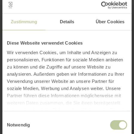
In het kleine, charmante museum Villa
Sarabodis, naast de kerk, worden
verbazingwekkende overblijfselen van de
Zustimmung
Details
Über Cookies
Romeins-Keltische cultuur tentoongesteld.
Belangrijke mededeling voor gasten en
Diese Webseite verwendet Cookies
kerkbezoekers:
Wir verwenden Cookies, um Inhalte und Anzeigen zu
De Erlöserkirche en het museum „Villa
personalisieren, Funktionen für soziale Medien anbieten
Sarabodis“ kunnen van april tot oktober
zu können und die Zugriffe auf unsere Website zu
uitsluitend in het kader van een rondleiding
analysieren. Außerdem geben wir Informationen zu Ihrer
worden bezocht.
Verwendung unserer Website an unsere Partner für
Open rondleidingen vinden,
onder voorbehoud
soziale Medien, Werbung und Analysen weiter. Unsere
van kerkelijke afspraken
, elke woensdag en
Partner führen diese Informationen möglicherweise mit
zaterdag om 11.00 en 15.00 uur plaats en duren
weiteren Daten zusammen, die Sie ihnen bereitgestellt
ongeveer 1 uur. Deelnemers aan de
haben oder die sie im Rahmen Ihrer Nutzung der Dienste
rondleidingen betalen 5,00 € per persoon,
gesammelt haben.
Einwilligungsauswahl
kinderen 2,50 €.
Notwendig