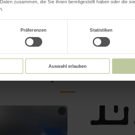
 Daten zusammen, die Sie ihnen bereitgestellt haben oder die s
 Tel: +49651 133300, e-mail: hillesheim@gerols
n.
aanmelding in de ticketshop via
www.gerolstein
Präferenzen
Statistiken
Impressies
Auswahl erlauben