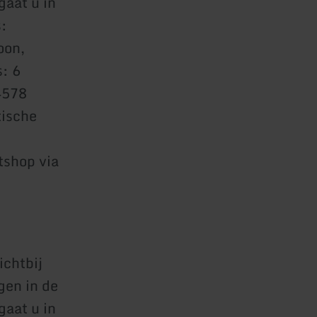
gaat u in
s:
oon,
: 6
4578
tische
tshop via
ichtbij
gen in de
gaat u in