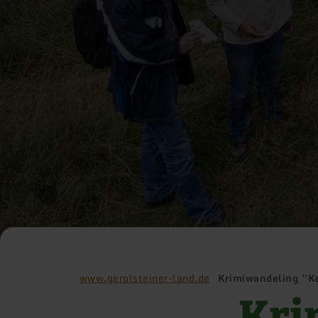
www.gerolsteiner-land.de
Krimiwandeling ''K
Kri