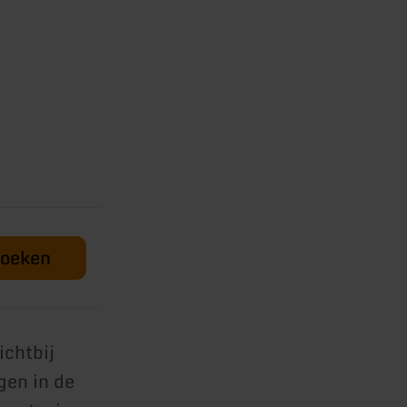
boeken
ichtbij
gen in de