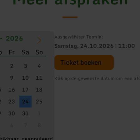
Ausgewählter Termin:
Samstag, 24.10.2026 | 11:00
o
Fr
Sa
So
Ticket boeken
2
3
4
9
10
11
Klik op de gewenste datum om een afs
5
16
17
18
2
23
24
25
9
30
31
1
6
7
8
hikbaar
geannuleerd