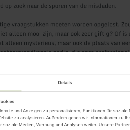
 op zoek naar de sporen van de misdaden.
ige vraagstukken moeten worden opgelost. Zou 
et alleen mooi zijn, maar ook zeer giftig? Of is
et alleen mysterieus, maar ook de plaats van e
 achtergrondkennis nodig, die onze professionel
u graag verschaffen. Maar als u een fan bent va
halen, laat u zich hier zeker niet door misleide
Details
ssenen 14,00 € per persoon, Jeugd. 10,00 € pe
aanvraag 50,00 €/ per uur
Cookies
eelnemers:
6 personen
nhalte und Anzeigen zu personalisieren, Funktionen für soziale
shaltestelle, Fritz-von-Wille-Str., 54578 Kerp
Website zu analysieren. Außerdem geben wir Informationen zu I
ding verplicht:
Informatie bij de toeristische 
r soziale Medien, Werbung und Analysen weiter. Unsere Partner