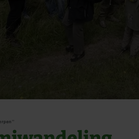
erpen''
miwandeling