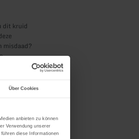
dit kruid
 deze
en misdaad?
e
n
n.
Über Cookies
r persoon,
 Medien anbieten zu können
en
hrer Verwendung unserer
informatie
 führen diese Informationen