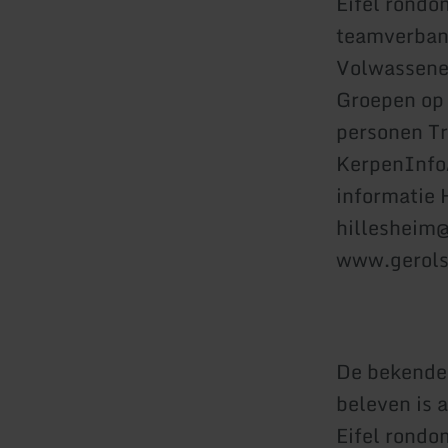
Eifel rondo
teamverband
Volwassenen
Groepen op
personen Tr
KerpenInfo/
informatie 
hillesheim@
www.gerols
De bekende 
beleven is 
Eifel rondo