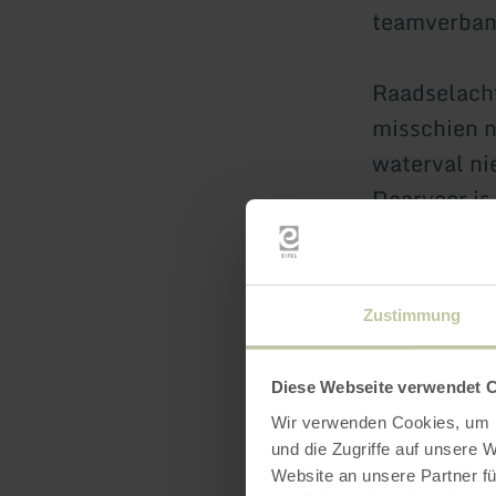
teamverband
Raadselacht
misschien ni
waterval ni
Daarvoor is
detectives 
detectivever
Zustimmung
Prijs:
Volwa
Groepen op 
Diese Webseite verwendet 
Minimum d
Wir verwenden Cookies, um I
Trefpunt:
Bu
und die Zugriffe auf unsere 
Info/aanmel
Website an unsere Partner fü