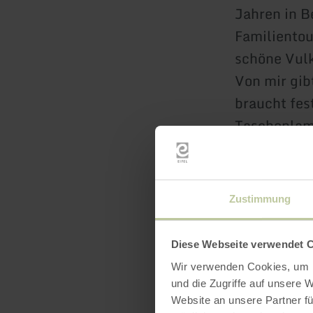
Jahren in B
Familientou
schöne Vul
Von mir gib
braucht fe
Taschenlamp
Zustimmung
Startpunkt
Mühlsteinh
Diese Webseite verwendet 
Wegstreck
Wir verwenden Cookies, um I
Kosten:
Erw
und die Zugriffe auf unsere 
Kontakt
un
Website an unsere Partner fü