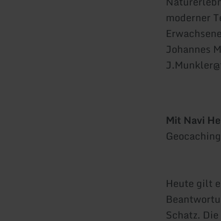
Naturerlebn
moderner Te
Erwachsene 
Johannes Mu
J.Munkler@
Mit Navi H
Geocaching
Heute gilt 
Beantwortun
Schatz. Die