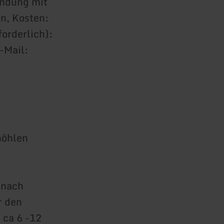
indung mit
n, Kosten:
orderlich):
-Mail:
höhlen
 nach
r den
 ca 6 -12