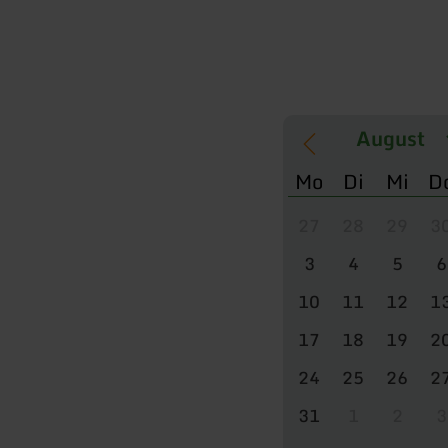
Mo
Di
Mi
D
27
28
29
3
3
4
5
6
10
11
12
1
17
18
19
2
24
25
26
2
31
1
2
3