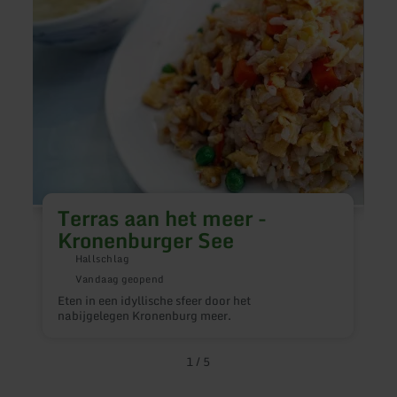
meer
Kasse
-
Kronenburger
See
Terras aan het meer -
Kronenburger See
Hallschlag
C
Vandaag geopend
w
Eten in een idyllische sfeer door het
1
nabijgelegen Kronenburg meer.
1
/
5