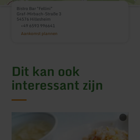
Bistro Bar "Fellini"
Graf-Mirbach-Straße 3
54576 Hillesheim
+49 6593 996641
Aankomst plannen
Dit kan ook
interessant zijn
meer
meer
informatie
inform
over:
over:
Terras
Pelm
aan
-
het
Forst