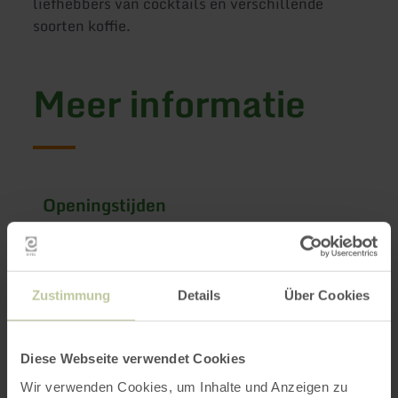
liefhebbers van cocktails en verschillende
soorten koffie.
Meer informatie
Openingstijden
Kenmerken / bijzonderheden
Categorieën
Zustimmung
Details
Über Cookies
Aantal zitplaatsen
Diese Webseite verwendet Cookies
Wir verwenden Cookies, um Inhalte und Anzeigen zu