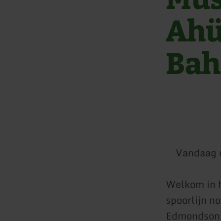
Ahü
Bah
Vandaag 
Welkom in h
spoorlijn n
Edmondsonsc