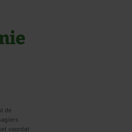
mie
at de
sagiers
ket voordat