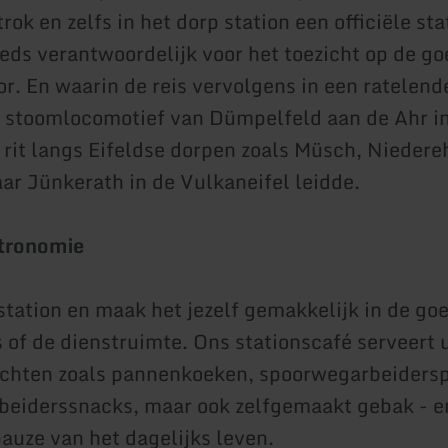
trok en zelfs in het dorp station een officiële st
eds verantwoordelijk voor het toezicht op de g
r. En waarin de reis vervolgens in een ratelende
 stoomlocomotief van Dümpelfeld aan de Ahr i
rit langs Eifeldse dorpen zoals Müsch, Niedere
ar Jünkerath in de Vulkaneifel leidde.
stronomie
station en maak het jezelf gemakkelijk in de go
s of de dienstruimte. Ons stationscafé serveert 
chten zoals pannenkoeken, spoorwegarbeiders
eiderssnacks, maar ook zelfgemaakt gebak - en
pauze van het dagelijks leven.