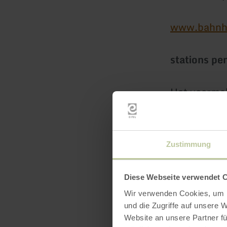
www.bahnho
stations pe
Het voormal
voor alle g
inclusief tv
bijzondere 
Zustimmung
spoorwegli
Diese Webseite verwendet 
Wir verwenden Cookies, um I
und die Zugriffe auf unsere 
Website an unsere Partner fü