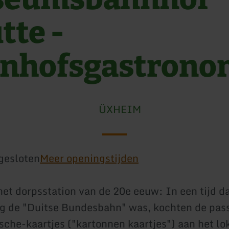
tte -
nhofsgastrono
ÜXHEIM
gesloten
Meer openingstijden
et dorpsstation van de 20e eeuw: In een tijd d
og de "Duitse Bundesbahn" was, kochten de pas
he-kaartjes ("kartonnen kaartjes") aan het lo