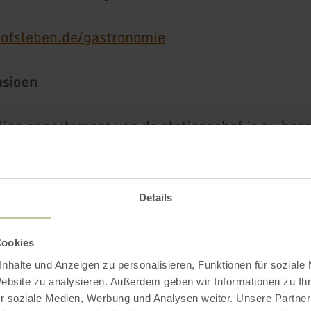
fsleben.de/gastronomie
nsioen
ige appartement van de stationschef is nu bes
asten die willen overnachten: Wij verhuren gas
, douche en toilet in een historische ambiance. 
overnachtingservaring, niet alleen voor
Details
efhebbers.
Cookies
nhalte und Anzeigen zu personalisieren, Funktionen für soziale
Website zu analysieren. Außerdem geben wir Informationen zu I
Meer informatie
r soziale Medien, Werbung und Analysen weiter. Unsere Partner