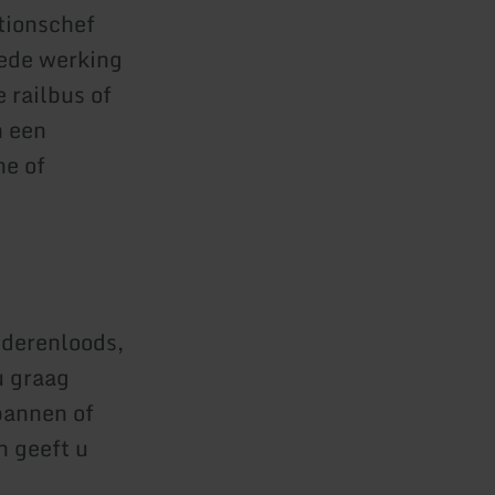
ationschef
oede werking
 railbus of
n een
he of
ederenloods,
u graag
pannen of
 geeft u