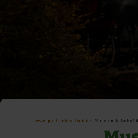
www.gerolsteiner-land.de
Museumsbahnhof A
Mus