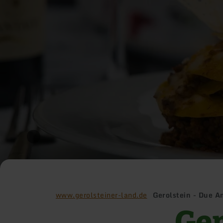
www.gerolsteiner-land.de
Gerolstein - Due A
Ger