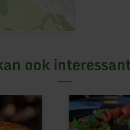
kan ook interessant
meer
informatie
over:
Kerpen
-
Gestiefelter
Kater,
Global