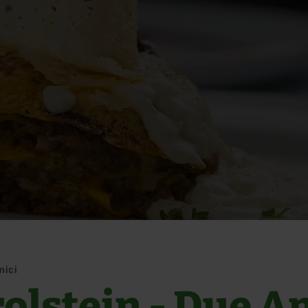
mici
olstein - Due A