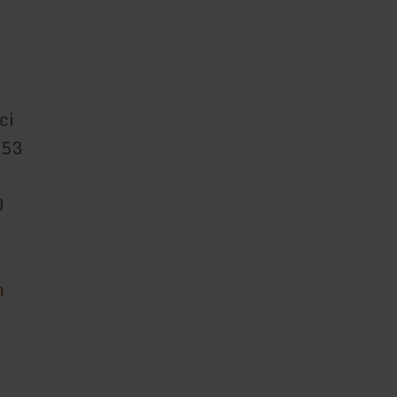
ci
 53
0
n