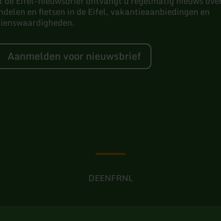
 de Eifel-nieuwsbrief ontvangt u regelmatig nieuws ove
delen en fietsen in de Eifel, vakantieaanbiedingen en
zienswaardigheden.
Aanmelden voor nieuwsbrief
DE
EN
FR
NL