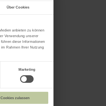
vriendelijke
Über Cookies
ke
 Willi
.
 Medien anbieten zu können
hrer Verwendung unserer
r de
 führen diese Informationen
ie im Rahmen Ihrer Nutzung
schrijven
drea Neven,
esvolle
Marketing
te worden
 Paul nu
Cookies zulassen