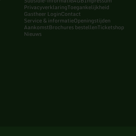
r
Subsidie-informatie
AGB
Impressum
Privacyverklaring
Toegankelijkheid
Gastheer Login
Contact
Service & informatie
Openingstijden
Aankomst
Brochures bestellen
Ticketshop
Nieuws