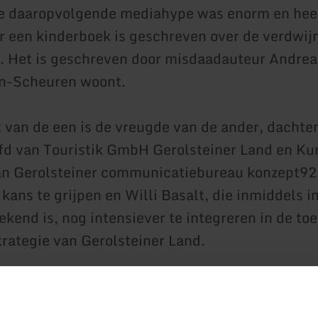
e daaropvolgende mediahype was enorm en heef
er een kinderboek is geschreven over de verdwij
t. Het is geschreven door misdaadauteur Andrea
rn-Scheuren woont.
t van de een is de vreugde van de ander, dachte
fd van Touristik GmbH Gerolsteiner Land en Ku
an Gerolsteiner communicatiebureau konzept92
kans te grijpen en Willi Basalt, die inmiddels i
kend is, nog intensiever te integreren in de toe
rategie van Gerolsteiner Land.
ur, die vooral bij kinderen populair is en steeds
van de belangstelling van toerismeprofessiona