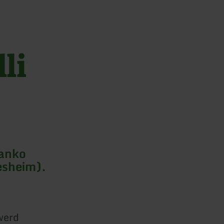
li
Danko
esheim).
werd