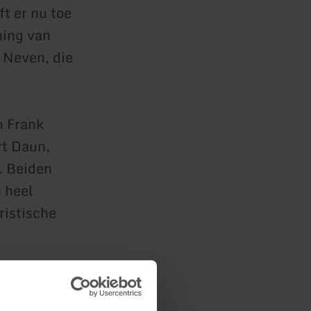
t er nu toe
ning van
 Neven, die
n Frank
rt Daun,
. Beiden
n heel
ristische
 meer in het
ls komt te