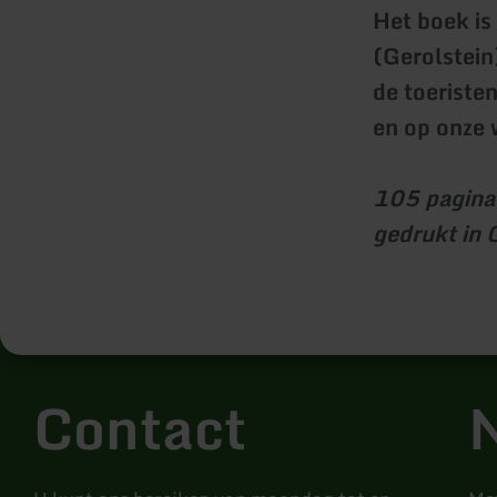
Het boek is
(Gerolstein
de toeriste
en op onze 
105 pagina'
gedrukt in 
Contact
N