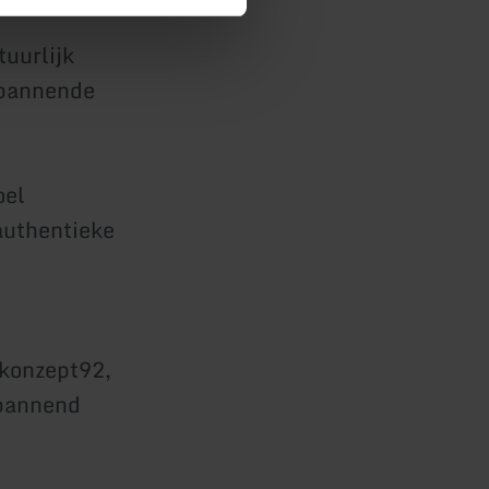
uurlijk
spannende
oel
 authentieke
 konzept92,
spannend