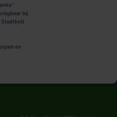
Danko"
rijgbaar bij
 Stadtkyll
orpen en