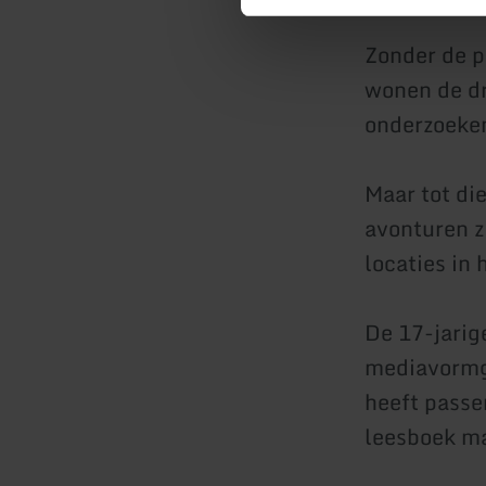
Zonder de p
wonen de dr
onderzoeke
Maar tot di
avonturen z
locaties in 
De 17-jarig
mediavormg
heeft passe
leesboek ma