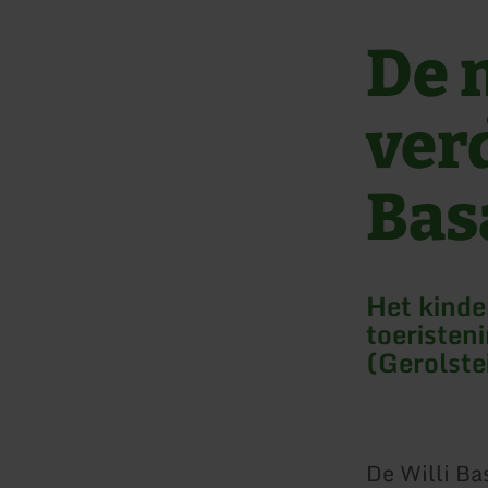
De 
ver
Bas
Het kinder
toeristen
(Gerolste
De Willi Ba