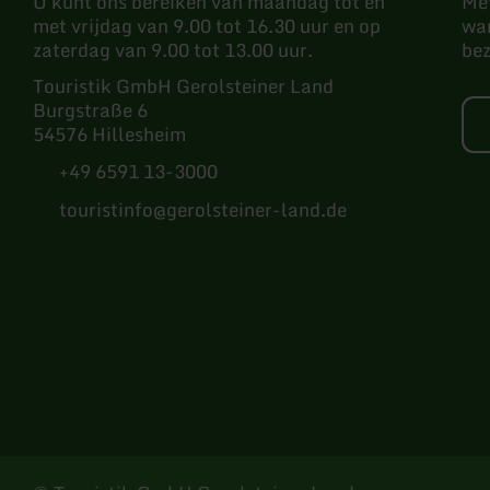
U kunt ons bereiken van maandag tot en
Met
met vrijdag van 9.00 tot 16.30 uur en op
wan
zaterdag van 9.00 tot 13.00 uur.
be
Touristik GmbH Gerolsteiner Land
Burgstraße 6
54576 Hillesheim
+49 6591 13-3000
touristinfo@gerolsteiner-land.de
Facebook
Instagram
Pinterest
YouTube