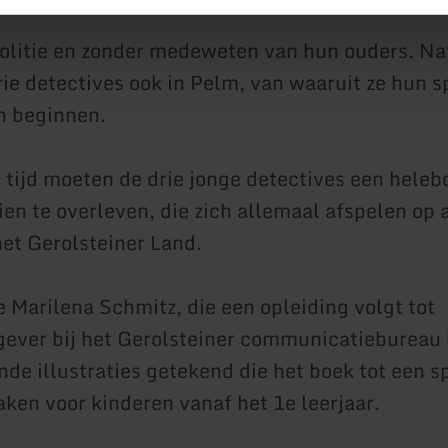
olitie en zonder medeweten van hun ouders. Nat
ie detectives ook in Pelm, van waaruit ze hun 
n beginnen.
e tijd moeten de drie jonge detectives een heleb
ien te overleven, die zich allemaal afspelen op
het Gerolsteiner Land.
e Marilena Schmitz, die een opleiding volgt tot
ever bij het Gerolsteiner communicatiebureau
nde illustraties getekend die het boek tot een 
ken voor kinderen vanaf het 1e leerjaar.