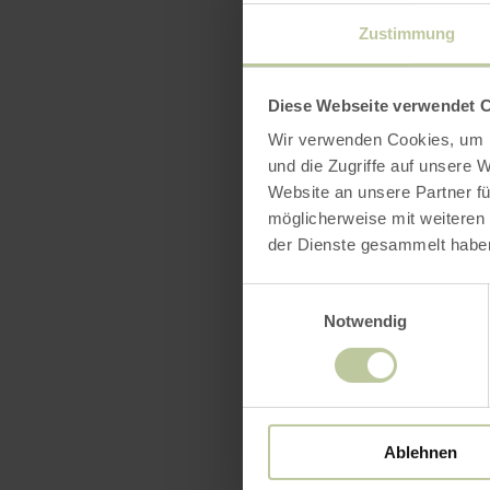
staan, is n
Zustimmung
vakantiereg
aanbiedinge
Diese Webseite verwendet 
Basalt in le
Wir verwenden Cookies, um I
und die Zugriffe auf unsere 
En zo ontst
Website an unsere Partner fü
möglicherweise mit weiteren
verdwijning
der Dienste gesammelt habe
was ook sn
die in Kale
Einwilligungsauswahl
Notwendig
korte verha
gevraagd en
En dus gaan
Ablehnen
zelf op onde