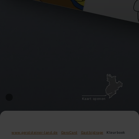
Kaart openen
www.gerolsteiner-land.de
GeroCard
Gastbijdrage
Kleurboek