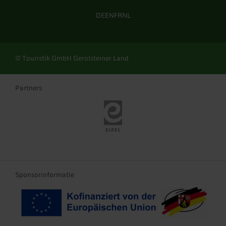
DE
EN
FR
NL
© Touristik GmbH Gerolsteiner Land
Partners
Eifel Tourismus
Sponsorinformatie
Kofinanziert von der EU
Landeswappen Rhei