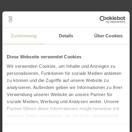
Kleurboek voor
kinderen
Zustimmung
Details
Über Cookies
Met onze Willi Basalt leren de kinderen
Diese Webseite verwendet Cookies
onze vakantieregio op een
schilderachtige manier kennen!
Wir verwenden Cookies, um Inhalte und Anzeigen zu
personalisieren, Funktionen für soziale Medien anbieten
zu können und die Zugriffe auf unsere Website zu
analysieren. Außerdem geben wir Informationen zu Ihrer
Kun je in de vakantieregio Gerolsteiner Land
Verwendung unserer Website an unsere Partner für
alleen maar wandelen? Echt niet!
soziale Medien, Werbung und Analysen weiter. Unsere
Willi Basalt laat je in zijn kleurboek zien wat er
Partner führen diese Informationen möglicherweise mit
allemaal te zien en te beleven is! En dat is niet
weiteren Daten zusammen, die Sie ihnen bereitgestellt
weinig - of het nu gaat om plezier op de
haben oder die sie im Rahmen Ihrer Nutzung der Dienste
boerderij, mystieke grotten of historische
gesammelt haben.
Einwilligungsauswahl