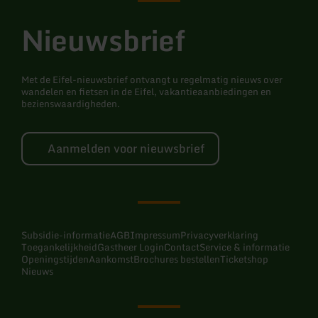
Nieuwsbrief
Met de Eifel-nieuwsbrief ontvangt u regelmatig nieuws over
wandelen en fietsen in de Eifel, vakantieaanbiedingen en
bezienswaardigheden.
Aanmelden voor nieuwsbrief
Subsidie-informatie
AGB
Impressum
Privacyverklaring
Toegankelijkheid
Gastheer Login
Contact
Service & informatie
Openingstijden
Aankomst
Brochures bestellen
Ticketshop
Nieuws