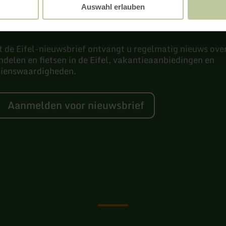
ieuwsbrief
Auswahl erlauben
 de Eifel-nieuwsbrief ontvangt u regelmatig nieuws ove
delen en fietsen in de Eifel, vakantieaanbiedingen en
zienswaardigheden.
Aanmelden voor nieuwsbrief