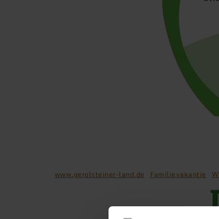
www.gerolsteiner-land.de
Familievakantie
W