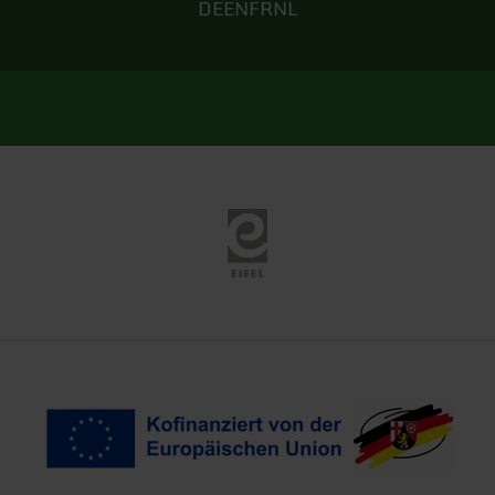
DE
EN
FR
NL
Eifel Tourismus
Kofinanziert von der EU
Landeswappen Rhei