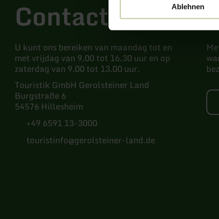
Contact
N
Ablehnen
U kunt ons bereiken van maandag tot en
Met
met vrijdag van 9.00 tot 16.30 uur en op
wan
zaterdag van 9.00 tot 13.00 uur.
be
Touristik GmbH Gerolsteiner Land
Burgstraße 6
54576 Hillesheim
+49 6591 13-3000
touristinfo@gerolsteiner-land.de
Facebook
Instagram
Pinterest
YouTube