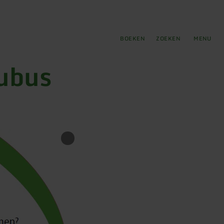
tie
BOEKEN
ZOEKEN
MENU
kubus