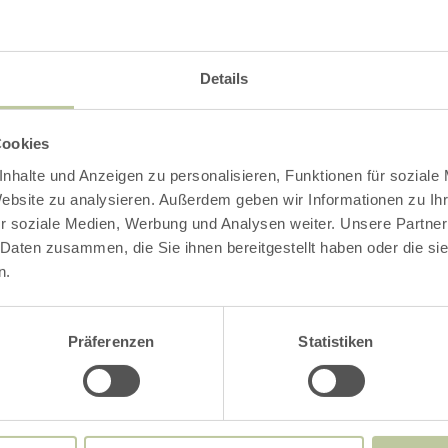
Nederlands
Details
t het bos zonlicht nodig?
Cookies
eren maken gebruik van de holtes in de oude b
nhalte und Anzeigen zu personalisieren, Funktionen für soziale
Website zu analysieren. Außerdem geben wir Informationen zu I
r soziale Medien, Werbung und Analysen weiter. Unsere Partner
bussen goed naar elkaar toe.
 Daten zusammen, die Sie ihnen bereitgestellt haben oder die s
erachter!
n.
Präferenzen
Statistiken