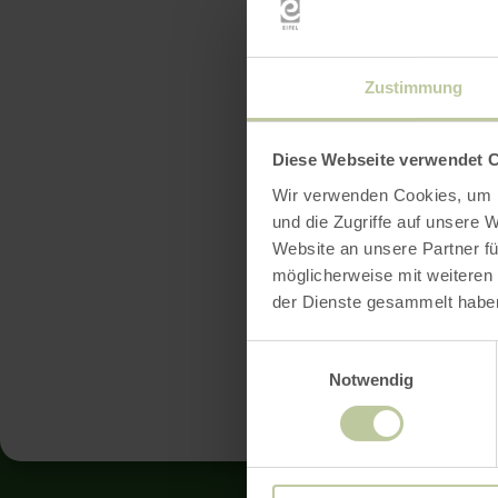
Zustimmung
Waarom heef
Diese Webseite verwendet 
En welke di
Wir verwenden Cookies, um I
und die Zugriffe auf unsere 
Website an unsere Partner fü
Draai de ku
möglicherweise mit weiteren
Dan kom je 
der Dienste gesammelt habe
Einwilligungsauswahl
Notwendig