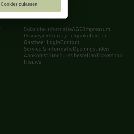
Cookies zulassen
r
Subsidie-informatie
AGB
Impressum
Privacyverklaring
Toegankelijkheid
Gastheer Login
Contact
Service & informatie
Openingstijden
Aankomst
Brochures bestellen
Ticketshop
Nieuws