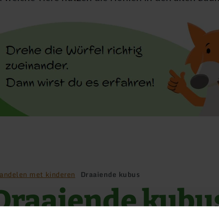
andelen met kinderen
Draaiende kubus
Draaiende kubu