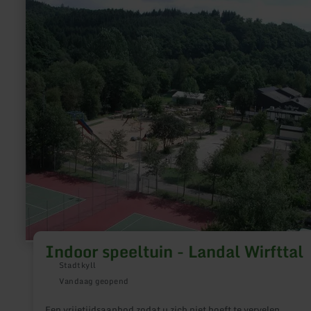
informatie
over:
Indoor
speeltuin
-
Landal
Wirfttal
Indoor speeltuin - Landal Wirfttal
Stadtkyll
Vandaag geopend
Een vrijetijdsaanbod zodat u zich niet hoeft te vervelen.