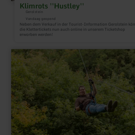
Klimrots ''Hustley''
Gerolstein
Vandaag geopend
Neben dem Verkauf in der Tourist-Information Gerolstein kö
die Klettertickets nun auch online in unserem Ticketshop
erworben werden!
meer
informatie
over:
Freizeitpark
EifelAdventures