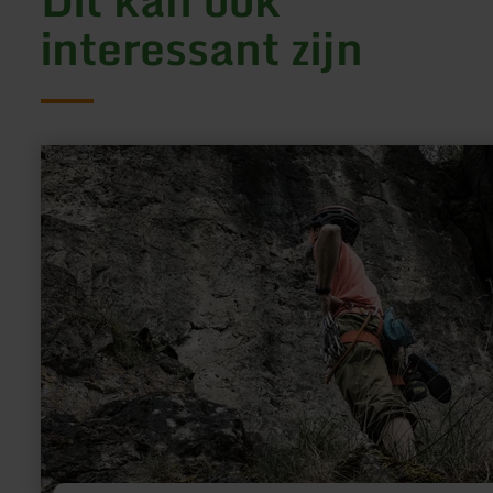
interessant zijn
meer
informatie
over:
Klimrots
''Hustley''