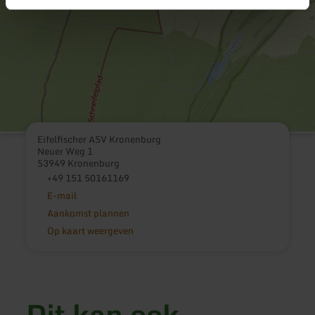
Eifelfischer ASV Kronenburg
Neuer Weg 1
53949 Kronenburg
+49 151 50161169
E-mail
Aankomst plannen
Op kaart weergeven
Dit kan ook