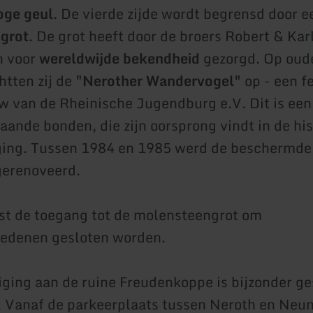
oge geul
. De vierde zijde wordt begrensd door e
grot
. De grot heeft door de broers Robert & Kar
 voor
wereldwijde bekendheid
gezorgd. Op oud
htten zij de
"Nerother Wandervogel"
op - een f
w van de Rheinische Jugendburg e.V. Dit is een
taande bonden, die zijn oorsprong vindt in de hi
ing. Tussen 1984 en 1985 werd de beschermde
gerenoveerd.
t de toegang tot de molensteengrot om
redenen gesloten worden.
iging aan de ruine Freudenkoppe is bijzonder ge
. Vanaf de parkeerplaats tussen Neroth en Neu