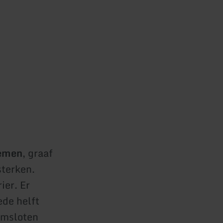
hemen
, graaf
sterken.
ier. Er
ede helft
omsloten