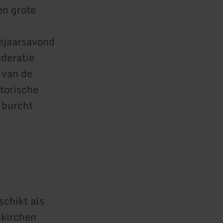
en grote
l
ejaarsavond
ederatie
 van de
storische
 burcht
schikt als
nkirchen