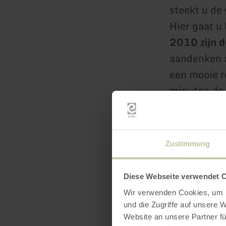
steekt u de
Hier gaat u 
2010 zijn d
aandenken a
een mooie r
minuten de 
parkeerplaa
natuurgebie
Zustimmung
Diese Webseite verwendet 
Wir verwenden Cookies, um I
und die Zugriffe auf unsere 
Website an unsere Partner fü