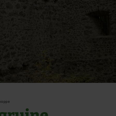
koppe
gruine