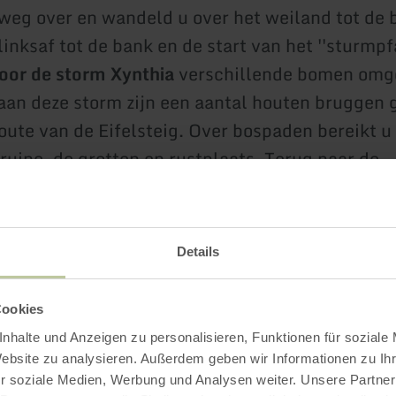
 weg over en wandeld u over het weiland tot de 
linksaf tot de bank en de start van het ''sturmpf
oor de storm Xynthia
verschillende bomen omge
an deze storm zijn een aantal houten bruggen
oute van de Eifelsteig. Over bospaden bereikt u 
ruine, de grotten en rustplaats. Terug naar de
ts gaat de route een gedeelte over de Eifelsteig
d. De route duurt ca. 1 uur en bedraagt totaal 4
Details
Impressies
Cookies
nhalte und Anzeigen zu personalisieren, Funktionen für soziale
Website zu analysieren. Außerdem geben wir Informationen zu I
r soziale Medien, Werbung und Analysen weiter. Unsere Partner