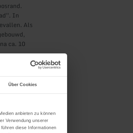
bosrand.
ad''. In
vallen. Als
 gebouwd,
na ca. 10
, langs
 kilometer.
Über Cookies
 Medien anbieten zu können
hrer Verwendung unserer
 führen diese Informationen