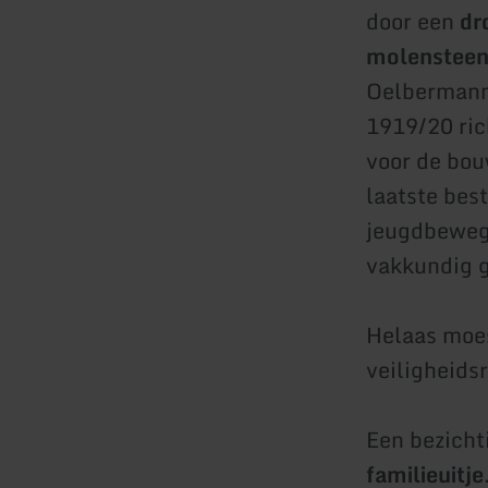
door een
dr
molensteen
Oelbermann
1919/20 ric
voor de bou
laatste bes
jeugdbeweg
vakkundig 
Helaas moes
veiligheids
Een bezicht
familieuitje