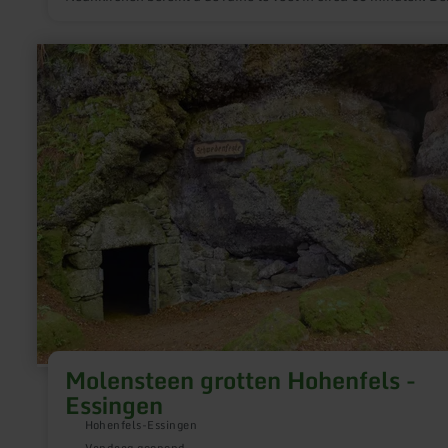
Freudenkoppe is niet direct met de auto bereikbaar.
meer
informatie
over:
Molensteen
grotten
Hohenfels
-
Essingen
Molensteen grotten Hohenfels -
Essingen
Hohenfels-Essingen