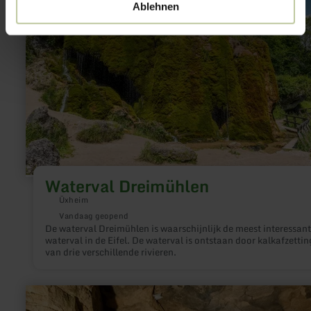
Dreimühlen
Ablehnen
Waterval Dreimühlen
Üxheim
Vandaag geopend
De waterval Dreimühlen is waarschijnlijk de meest interessan
waterval in de Eifel. De waterval is ontstaan door kalkafzetti
van drie verschillende rivieren.
meer
informatie