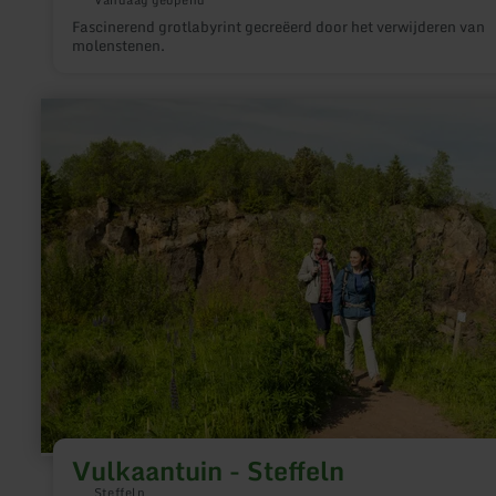
Vandaag geopend
Fascinerend grotlabyrint gecreëerd door het verwijderen van
molenstenen.
meer
informatie
over:
Vulkaantuin
-
Steffeln
Vulkaantuin - Steffeln
Steffeln