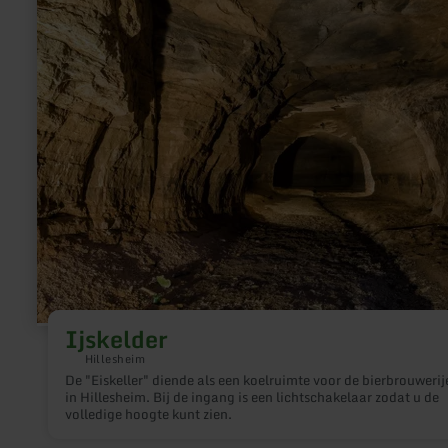
over:
Ijskelder
Ijskelder
Hillesheim
De "Eiskeller" diende als een koelruimte voor de bierbrouwerij
in Hillesheim. Bij de ingang is een lichtschakelaar zodat u de
volledige hoogte kunt zien.