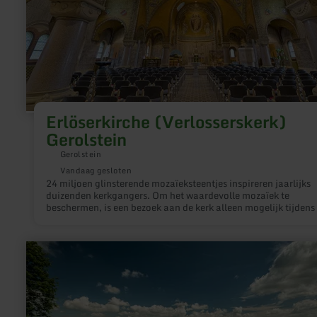
Erlöserkirche (Verlosserskerk)
Gerolstein
Gerolstein
Vandaag gesloten
24 miljoen glinsterende mozaïeksteentjes inspireren jaarlijks
duizenden kerkgangers. Om het waardevolle mozaïek te
beschermen, is een bezoek aan de kerk alleen mogelijk tijdens
rondleiding.
meer
informatie
over:
Uitkijkpunt
-
Schüller