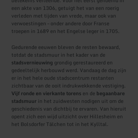
betekenis verleende. Voor het eerst genoemd in
een akte van 1306, getuigt het van een roerig
verleden met tijden van vrede, maar ook van
verwoestingen – onder andere door Franse
troepen in 1689 en het Engelse leger in 1705.
Gedurende eeuwen bleven de resten bewaard,
totdat de stadsmuur in het kader van de
stadsvernieuwing
grondig gerestaureerd en
gedeeltelijk herbouwd werd. Vandaag de dag zijn
er in het hele oude stadscentrum restanten
zichtbaar van de ooit indrukwekkende vestiging.
Vijf ronde en vierkante torens
en de
begaanbare
stadsmuur
in het zuidwesten nodigen uit om de
geschiedenis van dichtbij te ervaren. Van hieruit
opent zich een wijd uitzicht over Hillesheim en
het Bolsdorfer Tälchen tot in het Kylltal.