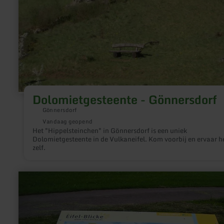
Dolomietgesteente - Gönnersdorf
Gönnersdorf
Vandaag geopend
Het "Hippelsteinchen" in Gönnersdorf is een uniek
Dolomietgesteente in de Vulkaneifel. Kom voorbij en ervaar h
zelf.
meer
informatie
over:
Eifel
Blick
Leudersdorf