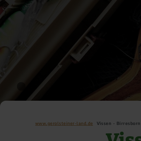
www.gerolsteiner-land.de
Vissen - Birresborn
Vis