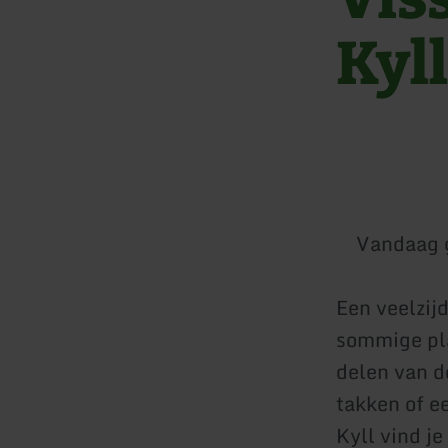
Kyll
Vandaag 
Een veelzij
sommige pla
delen van d
takken of e
Kyll vind j