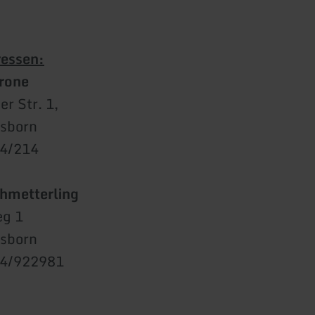
essen:
Krone
r Str. 1,
esborn
94/214
hmetterling
eg 1
esborn
94/922981