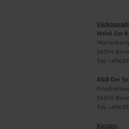
Verkoopadr
Hotel Zur 
Mürlenbache
54574 Birr
Tel. +4965
B&B Der Sc
Friedhofsw
54574 Birr
Tel. +4965
Kosten: