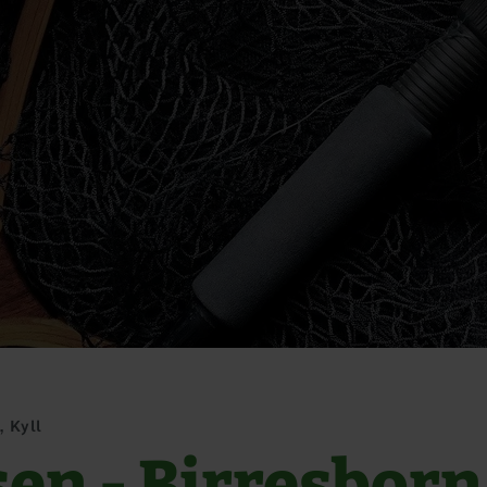
, Kyll
sen - Birresborn