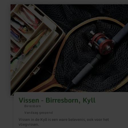
meer
informatie
over:
Vissen
-
Birresborn,
Kyll
Vissen - Birresborn, Kyll
Birresborn
Vandaag geopend
Vissen in de Kyll is een ware belevenis, ook voor het
vliegvissen.