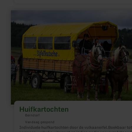
meer
informatie
over:
Huifkartochten
Huifkartochten
Berndorf
Vandaag geopend
Individuele huifkartochten door de vulkaaneifel.Boekbaar tot