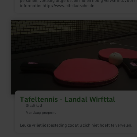
personen, volledig uitgerust en indien nodig verwarmd.Voor 
informatie: http://www.eifelkutsche.de
meer
informatie
over:
Tafeltennis
-
Landal
Wirfttal
Tafeltennis - Landal Wirfttal
Stadtkyll
Vandaag geopend
Leuke vrijetijdsbesteding zodat u zich niet hoeft te vervelen.