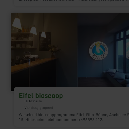
Door idyllische bossen, langs groene weiden of langs charma
dorpjes - deze ontspannen manier om de regio te ontdekken is
perfect voor gezinnen, stellen en natuurliefhebbers.
meer
informatie
over:
Eifel
bioscoop
Eifel bioscoop
Hillesheim
Vandaag geopend
Wisselend bioscoopprogramma Eifel-Film-Bühne, Aachener S
15, Hillesheim, telefoonnummer: +496593 212.