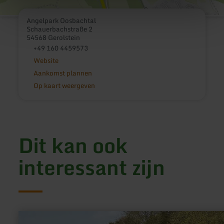
Angelpark Oosbachtal
Schauerbachstraße 2
54568 Gerolstein
+49 160 4459573
Website
Aankomst plannen
Op kaart weergeven
Dit kan ook
interessant zijn
meer
informatie