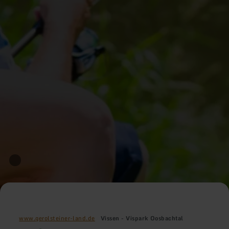
www.gerolsteiner-land.de
Vissen - Vispark Oosbachtal