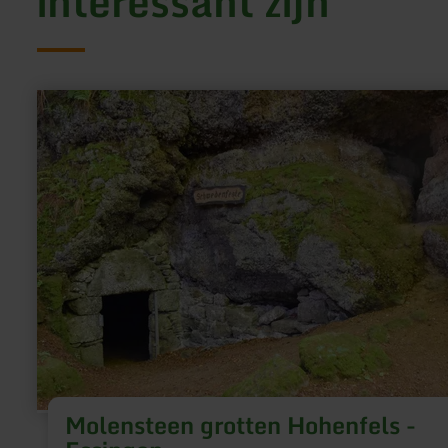
interessant zijn
meer
informatie
over:
Molensteen
grotten
Hohenfels
-
Essingen
Molensteen grotten Hohenfels -