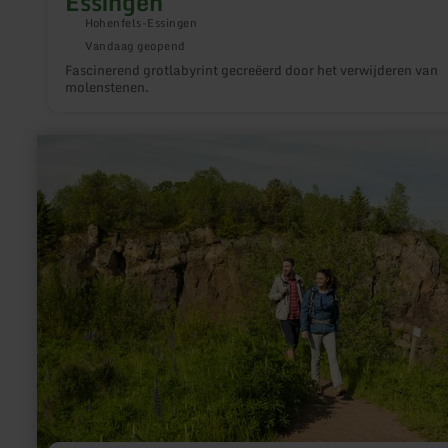
Essingen
Hohenfels-Essingen
Vandaag geopend
Fascinerend grotlabyrint gecreëerd door het verwijderen van
molenstenen.
meer
informatie
over:
Vulkaantuin
-
Steffeln