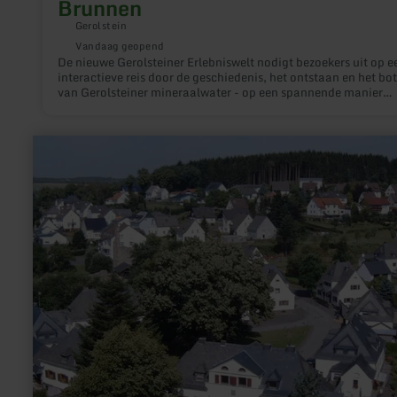
Brunnen
Gerolstein
Vandaag geopend
De nieuwe Gerolsteiner Erlebniswelt nodigt bezoekers uit op e
interactieve reis door de geschiedenis, het ontstaan en het bo
van Gerolsteiner mineraalwater - op een spannende manier
uitgelegd voor kinderen en volwassenen. In ongeveer 90 min
laten interactieve stations en de personages G-Rex, Mina en 
bezoekers zien waarom het water zo rijk is aan mineralen en h
meer
bekende Gerolsteiner mineraalwater wordt gemaakt van
informatie
regenwater.
over:
Spoorwegnederzetting
-
Jünkerath