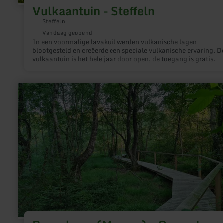
Vulkaantuin - Steffeln
Steffeln
Vandaag geopend
In een voormalige lavakuil werden vulkanische lagen
blootgesteld en creëerde een speciale vulkanische ervaring. D
vulkaantuin is het hele jaar door open, de toegang is gratis.
meer
informatie
over:
Bragphenn
(Moeras)
-
Ormont