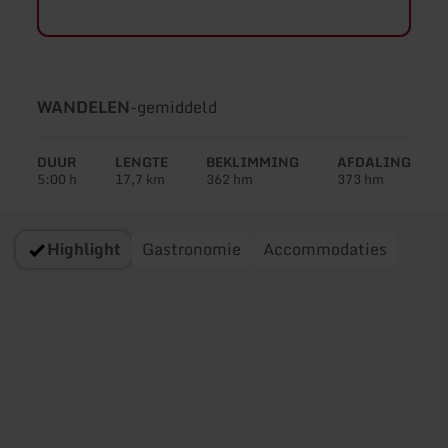
Soort
Moeilijkheidsgraad:
WANDELEN
-
gemiddeld
tour:
DUUR
LENGTE
BEKLIMMING
AFDALING
5:00 h
17,7 km
362 hm
373 hm
Highlight
Gastronomie
Accommodaties