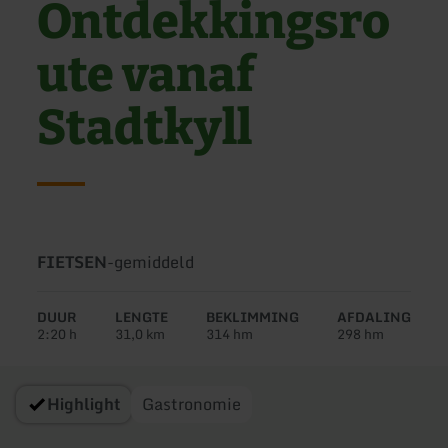
Ontdekkingsro
ute vanaf
Stadtkyll
Soort
Moeilijkheidsgraad:
FIETSEN
-
gemiddeld
tour:
DUUR
LENGTE
BEKLIMMING
AFDALING
2:20 h
31,0 km
314 hm
298 hm
Highlight
Gastronomie