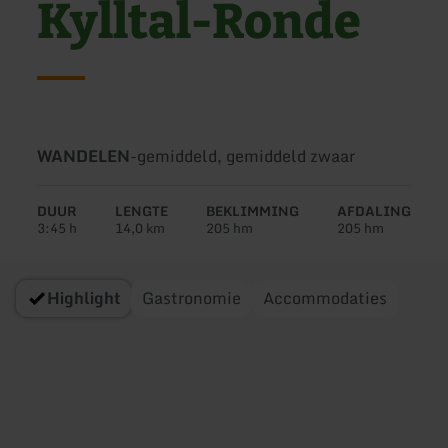
Kylltal-Ronde
Soort
Moeilijkheidsgraad:
WANDELEN
-
gemiddeld, gemiddeld zwaar
tour:
DUUR
LENGTE
BEKLIMMING
AFDALING
3:45 h
14,0 km
205 hm
205 hm
Highlight
Gastronomie
Accommodaties