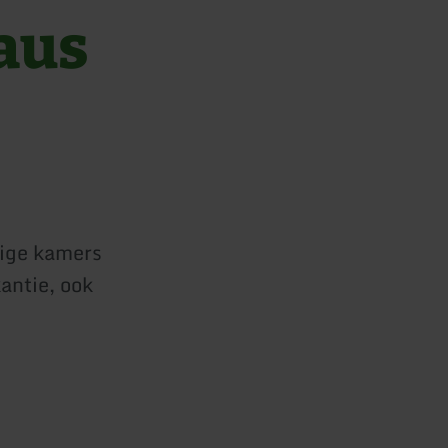
aus
lige kamers
antie, ook