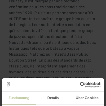
Leur style est marqué par une profonde
vénération pour les sons traditionnels des
années 1920. Plusieurs performances sur ARD
et ZDF ont fait connaître le groupe bien au-delà
de la région. Leur authenticité a conduit à ce
qu'ils soient invités en tant que premier groupe
de jazz européen blanc directement à La
Nouvelle-Orléans, où ils ont joué dans des lieux
historiques tels que le bateau à vapeur
Mississippi Natchez ou Fritzel's Jazz Pub sur
Bourbon Street. En plus des standards de jazz
classiques, ils interprètent également des
hymnes, des spirituals et des titres gospel. Les
critiques décrivent souvent leur style comme «
puissant », « atmosphérique » et porté par une «
joie de jouer inébranlable ». Entrée gratuite !
Zustimmung
Details
Über Cookies