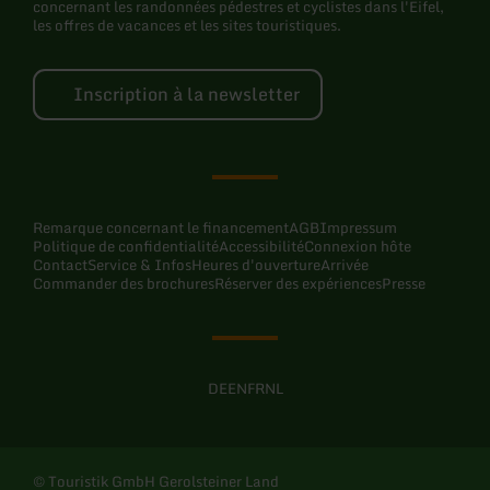
concernant les randonnées pédestres et cyclistes dans l'Eifel,
les offres de vacances et les sites touristiques.
Inscription à la newsletter
Remarque concernant le financement
AGB
Impressum
Politique de confidentialité
Accessibilité
Connexion hôte
Contact
Service & Infos
Heures d'ouverture
Arrivée
Commander des brochures
Réserver des expériences
Presse
DE
EN
FR
NL
© Touristik GmbH Gerolsteiner Land