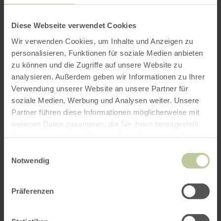
des arbres avec…
Diese Webseite verwendet Cookies
Français
Wir verwenden Cookies, um Inhalte und Anzeigen zu
personalisieren, Funktionen für soziale Medien anbieten
zu können und die Zugriffe auf unsere Website zu
analysieren. Außerdem geben wir Informationen zu Ihrer
une règle. OU un compas forestier.
Verwendung unserer Website an unsere Partner für
soziale Medien, Werbung und Analysen weiter. Unsere
Partner führen diese Informationen möglicherweise mit
Quiz 4
weiteren Daten zusammen, die Sie ihnen bereitgestellt
haben oder die sie im Rahmen Ihrer Nutzung der Dienste
gesammelt haben.
Einwilligungsauswahl
Notwendig
Präferenzen