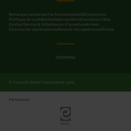
Remarque concernant le financement
AGB
Impressum
Politique de confidentialité
Accessibilité
Connexion hôte
Contact
Service & Infos
Heures d'ouverture
Arrivée
Commander des brochures
Réserver des expériences
Presse
DE
EN
FR
NL
© Touristik GmbH Gerolsteiner Land
Partenaires
Eifel Tourismus