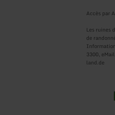
Accès par A
Les ruines 
de randonné
Information
3300, eMail
land.de