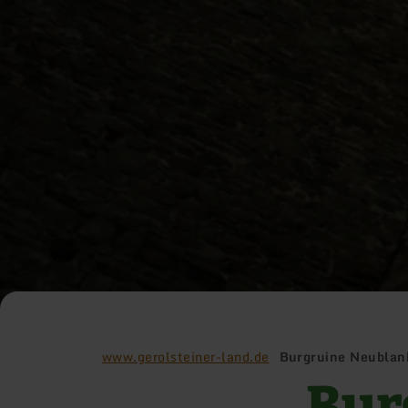
www.gerolsteiner-land.de
Burgruine Neubla
Bur