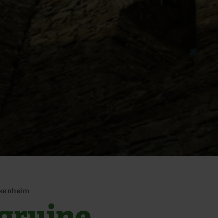
nkenheim
gruine